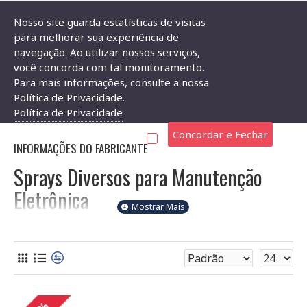
Nosso site guarda estatísticas de visitas
para melhorar sua experiência de
navegação. Ao utilizar nossos serviços,
Sprays Diversos
você concorda com tal monitoramento.
Para mais informações, consulte a nossa
SPRAYS DIVERSOS
Política de Privacidade.
Política de Privacidade
Concordar e Fechar
INFORMAÇÕES DO FABRICANTE
Sprays Diversos para Manutenção
Eletrônica
Na Soldafria, oferecemos uma variedade de sprays essenciais
para a limpeza, lubrificação e manutenção de seus
equipamentos eletrônicos. Selecionamos produtos de alta
qualidade para garantir o melhor desempenho e a longevidade
de seus projetos. Antes de usar qualquer produto, certifique-
se de desligar completamente o equipamento e tomar as