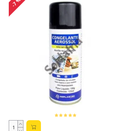
-7 %
precauções de segurança necessárias.
Tipos de Sprays e suas Aplicações:
Limpa Contato:
Essencial para remover sujeira, poeira
e óxidos de contatos elétricos, melhorando a
condutividade e evitando problemas de funcionamento.
Existem opções inflamáveis e não inflamáveis, escolha
a mais adequada para o seu ambiente de trabalho.
Considere o tipo de contato (PTH ou SMD) para
escolher o aplicador mais apropriado.
Congelante:
Utilizado para a detecção de
componentes defeituosos em circuitos eletrônicos. Ao
aplicar o congelante, a variação de temperatura pode
indicar problemas de curto-circuito ou mau
funcionamento.
Silicone em Spray:
Ideal para lubrificação e proteção
de componentes, evitando o desgaste e a corrosão.
Ótimo para mecanismos que necessitam de lubrificação
sem resíduos condutores.
Lubritec Micro Óleo:
Lubrificante específico para
mecanismos de precisão, ideal para aplicações onde a