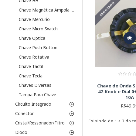
Chave HH
ESGOTADO
Certifique-se de que a 
Chave Magnética Ampola Reed
documentação técnica (
Chave Mercurio
Lembre-se:
Sempre ver
informações cruciais pa
Chave Micro Switch
Chave Optica
Chave Push Button
Chave Rotativa
Chave Tactil
Chave Tecla
Chaves Diversas
Chave de Onda S
42 Knob e Dial 0
Tampa Para Chave
10A
Circuito Integrado
R$49,9
Conector
Exibindo de 1 a 7 do to
Cristal/Ressonador/Filtro
Diodo