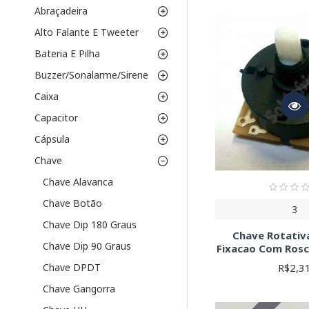
PTH (Through-H
Abraçadeira
e fáceis de solda
SMD (Surface M
Alto Falante E Tweeter
montagem e são i
Bateria E Pilha
soldagem.
Buzzer/Sonalarme/Sirene
Parâmetros import
Caixa
Número de posi
Capacitor
seu projeto neces
Tipo de comuta
Cápsula
permanece ativa a
Chave
Tensão e corren
especificações a
Chave Alavanca
segurança.
Chave Botão
3
Tipo de aciona
Chave Dip 180 Graus
Selecione o tipo 
Chave Rotativa
Material do cor
Chave Dip 90 Graus
Fixacao Com Rosc
Considere o ambi
R$2,3
Chave DPDT
Ângulo de rotaç
Considere o ângul
Chave Gangorra
Ao selecionar uma chav