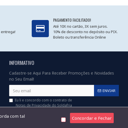
PAGAMENTO FACILITADO!
Até 10X no cartão, 3X sem juros.
 entrega!
10% de desconto no depósito ou PIX.
Boleto ou transferência Online
INFORMATIVO
Cadastre-se Aqui Para Receber Promoções e Novidades
no Seu Email!
ENVIAR
Eu li e concordo com o contrato de
Notas de Privacidade do Soldafria
corda com tal
Concordar e Fechar