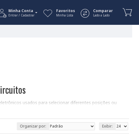
Minha Conta
Favoritos
Comparar
Entrar / Cadastrar
Minha Lista
Lado a Lado
ircuitos
letrônicos usados para selecionar diferentes posições ou
xo de corrente elétrica, sendo amplamente utilizadas em
Organizar por:
Exibir: