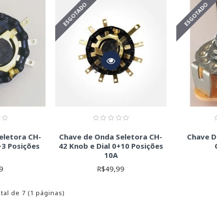
ESGOTADO
ESGOTADO
tensão e corrente nominal da chave sejam superiores às do seu circui
datasheet) do fabricante para obter informações detalhadas sobre a
ifique as especificações do fabricante antes de comprar e utilizar
ra o sucesso do seu projeto.
eletora CH-
Chave de Onda Seletora CH-
Chave D
+3 Posições
42 Knob e Dial 0+10 Posições
10A
9
R$49,99
tal de 7 (1 páginas)