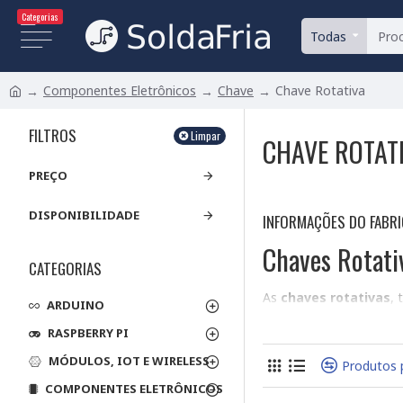
Categorias
Todas
Componentes Eletrônicos
Chave
Chave Rotativa
FILTROS
Limpar
CHAVE ROTAT
PREÇO
DISPONIBILIDADE
INFORMAÇÕES DO FABR
Chaves Rotativ
CATEGORIAS
As
chaves rotativas
,
ARDUINO
funções em um circuito.
RASPBERRY PI
diversas aplicações, d
MÓDULOS, IOT E WIRELESS
Tipos de Chaves R
Produtos 
COMPONENTES ELETRÔNICOS