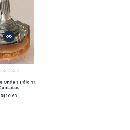
to para evitar danos e garantir a segurança. Consulte a
s características de cada chave.
 qualquer componente eletrônico. Datasheets fornecem
e Onda 1 Pólo 11
Contatos
R$10,60