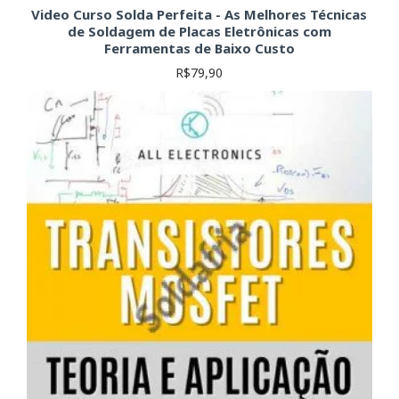
dificuldade, incluindo:
Video Curso Solda Perfeita - As Melhores Técnicas
de Soldagem de Placas Eletrônicas com
Cursos básicos:
Introdução à eletrônica, conceitos
Ferramentas de Baixo Custo
fundamentais.
R$79,90
Cursos intermediários:
Circuitos mais complexos,
microcontroladores, etc.
Cursos avançados:
Projetos avançados, eletrônica de
potência, etc.
Cursos específicos:
Manutenção de equipamentos
eletrônicos, projetos embarcados, etc.
Navegue pela nossa seleção de cursos e encontre o que
melhor se adapta às suas necessidades e objetivos. A
Soldafria oferece uma variedade de recursos para tornar sua
jornada de aprendizado na eletrônica mais eficiente e
agradável. Consulte a descrição de cada curso para verificar o
conteúdo, pré-requisitos e nível de dificuldade.