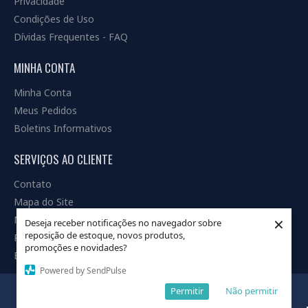
Privacidade
Condições de Uso
Dívidas Frequentes - FAQ
MINHA CONTA
Minha Conta
Meus Pedidos
Boletins Informativos
SERVIÇOS AO CLIENTE
Contato
Mapa do Site
×
Marcas
Deseja receber notificações no navegador sobre
reposição de estoque, novos produtos,
Produtos em Promoção
promoções e novidades?
FILTRAR PRODUTOS
Blog
Powered by SendPulse
INFORMATIVO
Permitir
Não permitir
Entrar
Cadastrar
Localização
Contato
Whatsapp