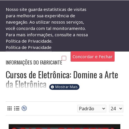
Nosso site guarda estatísticas de visitas
para melhorar sua experiência de
navegação. Ao utilizar nossos serviços,
Curso de Eletrônica
você concorda com tal monitoramento.
Para mais informações, consulte a nossa
CURSO DE ELETRÔNICA
Política de Privacidade.
Política de Privacidade
Concordar e Fechar
INFORMAÇÕES DO FABRICANTE
Cursos de Eletrônica: Domine a Arte
da Eletrônica
Seja bem-vindo à nossa seção de cursos de eletrônica! Aqui
você encontrará uma variedade de cursos, do básico ao
avançado, para impulsionar suas habilidades e conhecimento
em eletrônica. Nossos cursos abrangem diversos tópicos,
desde eletrônica básica até projetos mais complexos,
atendendo estudantes, makers, técnicos e engenheiros de