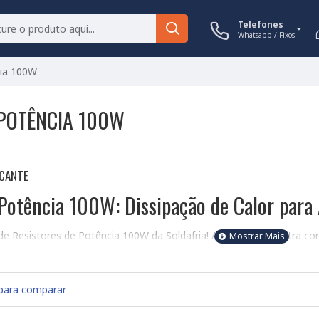
Telefones
Whatsapp / Fixos
cia 100W
 POTÊNCIA 100W
ICANTE
 Potência 100W: Dissipação de Calor para 
de Resistores de Potência 100W da Soldafria! Aqui você encontra co
idade de calor. Compreender as especificações é crucial para a escol
e calor sem danos. Um resistor de 100W pode suportar até 100W de p
 Corrente), onde a potência é calculada por P = V x I (Potência = Ten
para comparar
esistor com potência inferior à necessária pode levar à queima do c