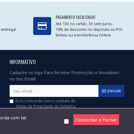
PAGAMENTO FACILITADO!
Até 10X no cartão, 3X sem juros.
 entrega!
10% de desconto no depósito ou PIX.
Boleto ou transferência Online
INFORMATIVO
Cadastre-se Aqui Para Receber Promoções e Novidades
no Seu Email!
ENVIAR
Eu li e concordo com o contrato de
Notas de Privacidade do Soldafria
corda com tal
Concordar e Fechar