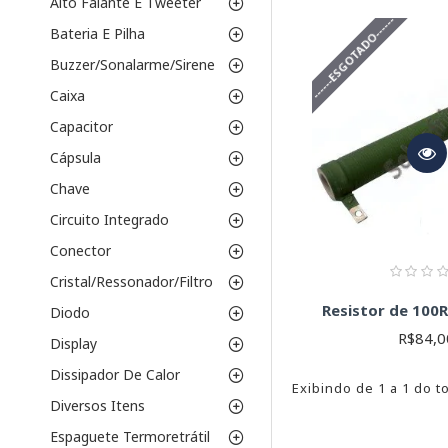
Características I
Alto Falante E Tweeter
------ESGOTADO------
Bateria E Pilha
Potência Nomina
Buzzer/Sonalarme/Sirene
Resistência (Oh
controlar a corren
Caixa
Tolerância (%):
A
Capacitor
geralmente são m
Coeficiente de 
Cápsula
um coeficiente ba
Chave
Tipo de Montag
são soldados dire
Circuito Integrado
Material do cor
Conector
materiais comuns 
Cristal/Ressonador/Filtro
Para escolher o resistor
de montagem compatível
Resistor de 100
Diodo
Consulte o datasheet d
R$84,0
Display
Atenção:
Resistores de
Dissipador De Calor
superaquecimento e dan
Exibindo de 1 a 1 do to
Diversos Itens
Espaguete Termoretrátil