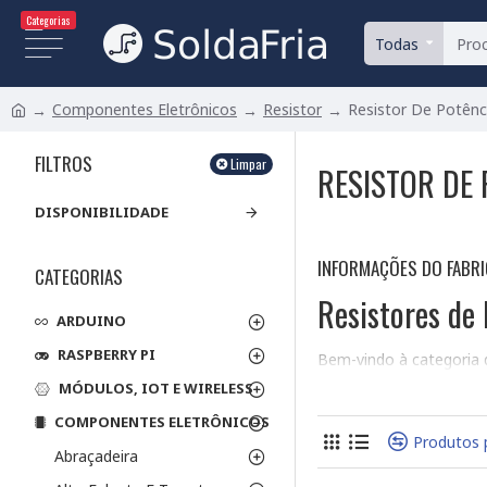
Categorias
Todas
Componentes Eletrônicos
Resistor
Resistor De Potên
FILTROS
Limpar
RESISTOR DE
DISPONIBILIDADE
INFORMAÇÕES DO FABR
CATEGORIAS
Resistores de
ARDUINO
RASPBERRY PI
Bem-vindo à categoria 
e dissipar grande quant
MÓDULOS, IOT E WIRELESS
máxima de dissipação d
COMPONENTES ELETRÔNICOS
(Tensão = Resistência x
Produtos 
Resistência). Usar um r
Abraçadeira