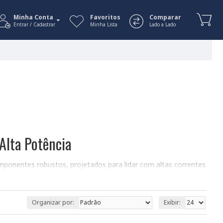
Minha Conta
Favoritos
Comparar
Entrar / Cadastrar
Minha Lista
Lado a Lado
Alta Potência
mponentes robustos, projetados para lidar com altas correntes
ha correta. A potência (em Watts, W) indica a capacidade
otência dissipada. Lembre-se da Lei de Ohm: V = R x I
são x Corrente) ou P = I² x R (Potência = Corrente² x
Organizar por:
Exibir:
omponente e danos ao circuito.