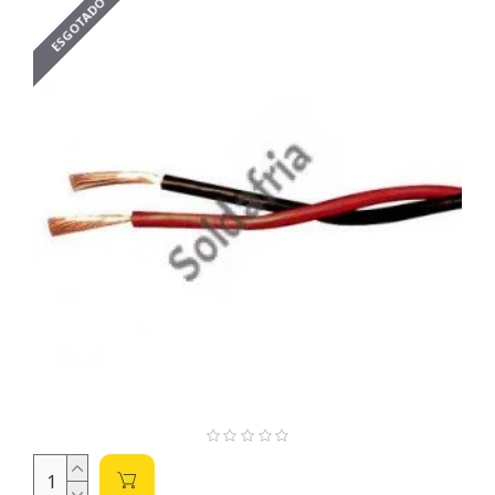
ESGOTADO
correto do seu circuito.
Parâmetros Importantes na Escolha do Fio
Paralelo:
Calibre (AWG):
Indica a espessura do fio. Calibres
menores (ex: 22 AWG) significam fios mais finos, com
menor capacidade de corrente, enquanto calibres
maiores (ex: 10 AWG) indicam fios mais grossos,
suportando correntes maiores. A escolha correta evita
superaquecimento e queda de tensão excessiva (V=RI).
Considere a corrente máxima que o fio irá conduzir para
escolher o calibre adequado. Um calibre inadequado
pode levar a problemas de aquecimento e até incêndio.
Material do Condutor:
Geralmente cobre (excelente
condutividade) ou alumínio (mais leve, mas menos
condutor). O cobre é a escolha mais comum para
projetos eletrônicos devido à sua alta condutividade e
confiabilidade.
Isolamento:
Protege o fio contra curtos-circuitos e
danos. Materiais comuns incluem PVC (policloreto de