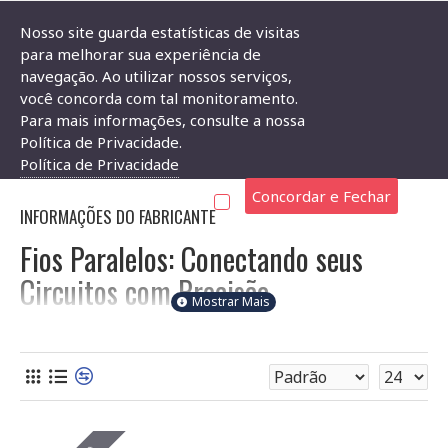
Nosso site guarda estatísticas de visitas
para melhorar sua experiência de
navegação. Ao utilizar nossos serviços,
Componentes Eletrônicos
Fios E Cabos
Fio Paralelo
você concorda com tal monitoramento.
Para mais informações, consulte a nossa
FIO PARALELO
Política de Privacidade.
Política de Privacidade
Concordar e Fechar
INFORMAÇÕES DO FABRICANTE
Fios Paralelos: Conectando seus
Circuitos com Precisão
Os fios paralelos são essenciais para conectar diferentes
componentes em seus projetos eletrônicos. Na Soldafria,
você encontra uma variedade de opções para atender às suas
necessidades, considerando fatores cruciais como calibre,
material e comprimento. Compreender essas características é
fundamental para garantir a integridade e o funcionamento