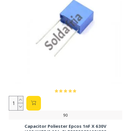
90
Capacitor Poliester Epcos 1nF X 630V