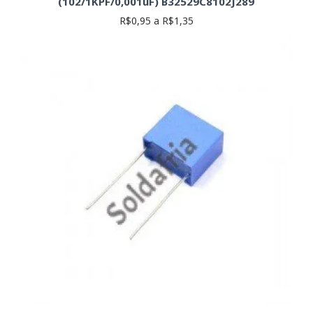
(102/1KPF/0,001uF) B32529C8102J289
R$0,95 a R$1,35