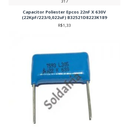
317
Capacitor Poliester Epcos 22nF X 630V
(22KpF/223/0,022uF) B32521D8223K189
R$1,33