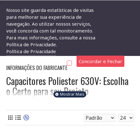
Nosso site guarda estatísticas de visitas
para melhorar sua experiência de
navegação. Ao utilizar nossos serviços,
Componentes Eletrônicos
Capacitor
Capacitor Poliester 630V
você concorda com tal monitoramento.
Para mais informações, consulte a nossa
CAPACITOR POLIESTER 630V
Política de Privacidade.
Política de Privacidade
Concordar e Fechar
INFORMAÇÕES DO FABRICANTE
Capacitores Poliester 630V: Escolha
o Certo para seu Projeto
Na Soldafria, você encontra uma ampla variedade de
capacitores poliester com tensão nominal de 630V, ideais
para aplicações que exigem alta resistência dielétrica. Este
guia ajudará você a selecionar o componente adequado para
suas necessidades, mesmo que você seja iniciante em
eletrônica.