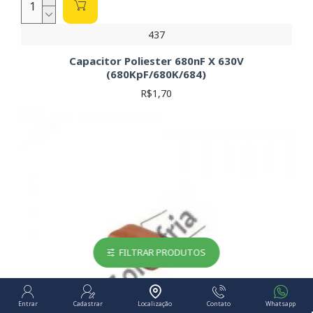
437
Capacitor Poliester 680nF X 630V
(680KpF/680K/684)
R$1,70
FILTRAR PRODUTOS
Entrar
Cadastrar
Localização
Contato
Whatsapp