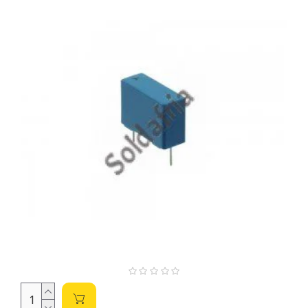
Parâmetros Essenciais para a Seleção:
Capacitância (µF):
A capacitância, medida em
microfarads (µF), determina a capacidade do capacitor
de armazenar carga elétrica. A escolha correta depende
diretamente do projeto. Valores comuns em nossa
seleção variam de 1nF a 2,2µF.
Tolerância (%):
Indica a variação aceitável do valor
real da capacitância em relação ao valor nominal.
Tolerâncias típicas são ±5%, ±10% e outras. Para
aplicações críticas, considere tolerâncias menores.
Tensão Nominal (630V):
Este valor representa a
tensão máxima que o capacitor pode suportar
continuamente. Nunca exceda essa tensão para evitar
danos ao componente.
Temperatura de Operação (°C):
A temperatura de
operação define a faixa de temperatura na qual o
capacitor pode funcionar com segurança. Verifique a
especificação para garantir a compatibilidade com seu
projeto.
Tipo de Montagem (SMD ou PTH):
Escolha entre