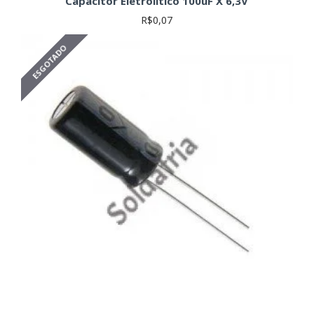
Capacitor Eletrolitico 100uF X 6,3V
R$0,07
ESGOTADO