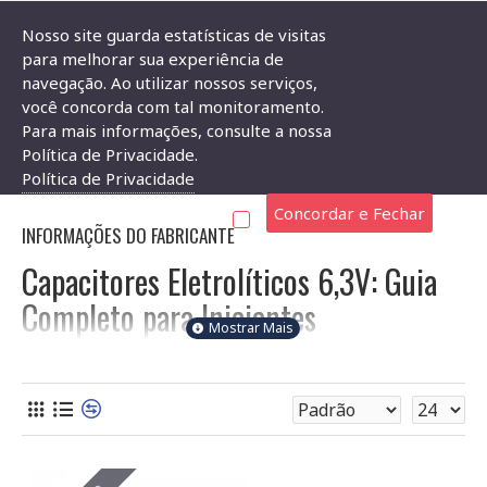
Nosso site guarda estatísticas de visitas
para melhorar sua experiência de
navegação. Ao utilizar nossos serviços,
Componentes Eletrônicos
Capacitor
Capacitor Eletrolítico 6,3V
você concorda com tal monitoramento.
Para mais informações, consulte a nossa
CAPACITOR ELETROLÍTICO 6,3V
Política de Privacidade.
Política de Privacidade
Concordar e Fechar
INFORMAÇÕES DO FABRICANTE
Capacitores Eletrolíticos 6,3V: Guia
Completo para Iniciantes
Seja bem-vindo à seleção de capacitores eletrolíticos de 6,3V
da Soldafria! Aqui você encontra uma ampla variedade desses
componentes essenciais para seus projetos eletrônicos.
Capacitores eletrolíticos são dispositivos que armazenam
energia elétrica em um campo elétrico, caracterizados por
alta capacitância em relação ao seu tamanho. A tensão