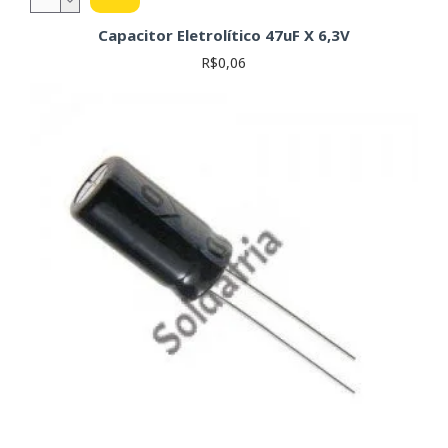
disponíveis, como 22µF, 47µF, 1000µF, etc., e escolha o
que melhor se adapta à sua necessidade.
Capacitor Eletrolítico 47uF X 6,3V
Tensão Nominal (V):
A voltagem máxima suportada
R$0,06
sem danos. Nesta categoria, todos os capacitores são
de 6,3V.
Tolerância (%):
Variação permitida na capacitância em
relação ao valor nominal (ex: ±10%). Uma tolerância
menor indica maior precisão, mas geralmente implica
em custo mais elevado.
Temperatura de Operação (°C):
Faixa de
temperatura para funcionamento confiável. Verifique
esta especificação no datasheet do componente para
garantir compatibilidade com o seu projeto.
Tipo de Eletrolítico:
Existem diferentes tipos de
capacitores eletrolíticos (alumínio, tantalio, etc.), cada
um com características próprias. Consulte o datasheet
para detalhes.
Fórmula Importante:
A carga (Q) armazenada em um
capacitor é dada por: Q = C * V (Carga = Capacitância *
Tensão)
Dica:
Sempre consulte o datasheet do fabricante para obter