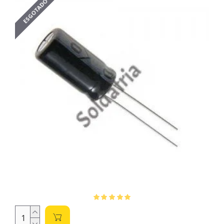
ESGOTADO
nominal de 6,3V indica a voltagem máxima de operação
segura; ultrapassá-la pode danificar o componente.
Tipos de Montagem: SMD e PTH (THT)
Disponibilizamos capacitores eletrolíticos de 6,3V em duas
versões:
SMD (Surface Mount Device):
Soldados diretamente
na superfície da placa de circuito impresso. Ideais para
miniaturização e montagem automatizada, são
menores e mais leves.
PTH (Through-Hole Technology) ou THT (Through-
Hole Technology):
Com pinos que atravessam a placa,
facilitando a soldagem manual e oferecendo maior
resistência mecânica.
Parâmetros Essenciais para a Compra:
Capacitância (F):
Medida em Farads (F), representa a
capacidade de armazenamento de carga. Valores
maiores armazenam mais energia. Observe os valores