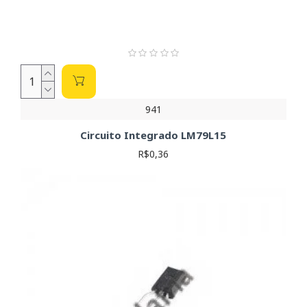
datasheet para garantir a compatibilidade com suas
necessidades.
Dicas Importantes:
Datasheet:
Sempre consulte o datasheet do
componente escolhido antes da compra. Ele contém
todas as especificações e informações técnicas
941
necessárias para garantir o funcionamento correto em
seu projeto.
Circuito Integrado LM79L15
Margem de Segurança:
Sempre considere uma
R$0,36
margem de segurança ao escolher os parâmetros do
regulador. Isso evitará problemas futuros.
Na Soldafria, você encontra uma ampla variedade de
LM78LXX para atender às suas necessidades. Utilize nossos
filtros para refinar sua busca e encontrar o componente ideal
para seu projeto.