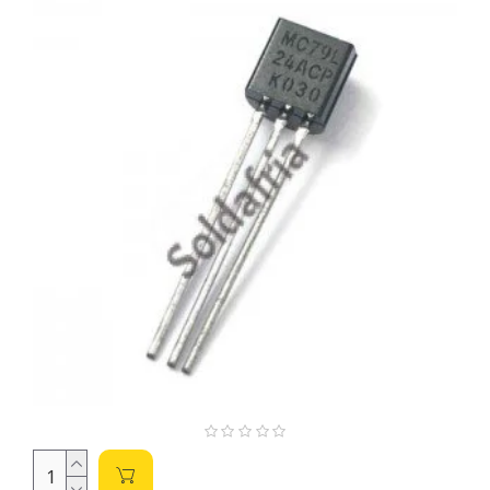
eficiente para diversas necessidades, desde projetos de baixa
potência até protótipos e aplicações mais robustas.
Entendendo os LM78LXX:
O número após o "XX" indica a tensão de saída do regulador.
Por exemplo, o LM78L05 fornece 5V, o LM78L12 fornece 12V,
e assim por diante. É crucial selecionar o LM78LXX com a
tensão de saída correta para seu projeto. Uma tensão
incorreta pode danificar seus componentes.
Parâmetros Essenciais para a Compra:
Tensão de Saída (Vout):
A tensão de saída necessária
para o seu circuito (ex: 5V, 12V, etc.). Esta é a
informação mais crítica! Verifique a tensão de operação
de todos os componentes que serão alimentados pelo
regulador.
Corrente de Saída (Iout):
A corrente máxima que o
regulador pode fornecer. Considere a corrente total
consumida por todos os componentes conectados à
saída. Escolher um regulador com corrente de saída