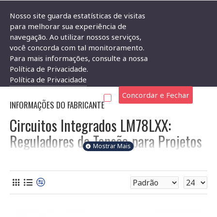
Nosso site guarda estatísticas de visitas
para melhorar sua experiência de
navegação. Ao utilizar nossos serviços,
Componentes Eletrônicos
Circuito Integrado
Circuito Integra
você concorda com tal monitoramento.
Para mais informações, consulte a nossa
CIRCUITO INTEGRADO LM78LXX
Política de Privacidade.
Política de Privacidade
Concordar e Fechar
INFORMAÇÕES DO FABRICANTE
Circuitos Integrados LM78LXX:
Reguladores de Tensão para Projetos
Eletrônicos
Os
Circuitos Integrados LM78LXX
são reguladores de
tensão linear de 3 terminais, ideais para aplicações que
demandam uma tensão de saída estável e baixo consumo de
energia. A série LM78LXX oferece uma solução compacta e