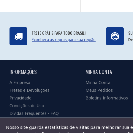
FRETE GRÁTIS PARA TODO BRASIL!
SU
*conheça as regras para sua região
De
INFORMAÇÕES
MINHA CONTA
A Empresa
Minha Conta
Fretes e Devoluções
Meus Pedidos
Privacidade
Boletins Informativos
Condições de Uso
Dívidas Frequentes - FAQ
Nosso site guarda estatísticas de visitas para melhorar sua 