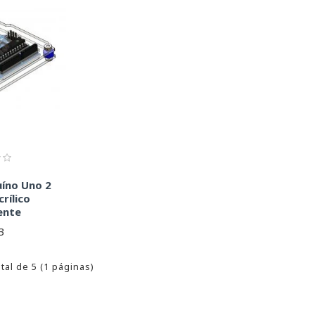
uíno Uno 2
rílico
ente
3
tal de 5 (1 páginas)