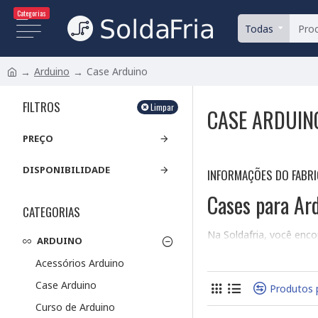
Categorias
Todas
Arduino
Case Arduino
FILTROS
Limpar
CASE ARDUIN
PREÇO
DISPONIBILIDADE
INFORMAÇÕES DO FABR
Cases para Ar
CATEGORIAS
Na Soldafria, você enc
ARDUINO
cases para diferentes 
Acessórios Arduino
funcionalidades necessá
Case Arduino
Tipos de Cases e 
Produtos 
Curso de Arduino