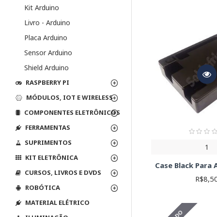
Material:
Os case
Kit Arduino
componentes), ent
Compatibilidade
Livro - Arduino
compatíveis com s
Placa Arduino
Fixação:
Os cases
fixação para gar
Sensor Arduino
Aberturas e Con
Shield Arduino
dependerá da apli
RASPBERRY PI
Como Escolher o C
MÓDULOS, IOT E WIRELESS
Para escolher o case ide
COMPONENTES ELETRÔNICOS
Modelo do Ardui
FERRAMENTAS
Necessidades do
SUPRIMENTOS
melhor proteção.
1
Material e Estét
KIT ELETRÔNICA
Case Black Para 
Facilidade de 
CURSOS, LIVROS E DVDS
R$8,5
Navegue por nossa seleç
ROBÓTICA
MATERIAL ELÉTRICO