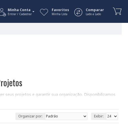
Minha Conta
Favoritos
Comparar
Entrar / Cadastrar
Minha Lista
Lado a Lado
rojetos
er seus projetos e garantir sua organização. Disponibilizamos
ideal para o seu projeto, considerando o tamanho, material e
Organizar por:
Exibir: