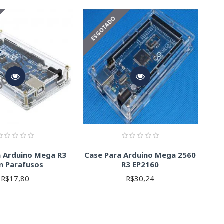
e e durável), acrílico transparente (permite visualização dos
 projeto.
ESGOTADO
u Arduino (Uno, Mega, Nano, etc.). Alguns cases são
mas de fixação. Considere a praticidade e a segurança da
os para acesso aos pinos, portas USB, etc. A escolha
e placa Arduino.
 conectores específicos, ou se um case fechado oferece
a Arduino Mega R3
Case Para Arduino Mega 2560
 resistência e estética.
m Parafusos
R3 EP2160
case.
R$17,80
R$30,24
er e organizar seus projetos.