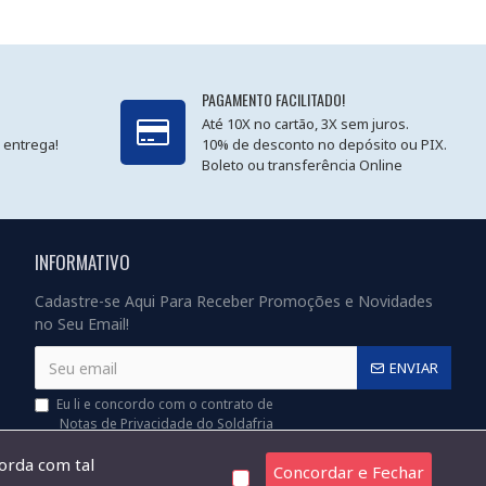
PAGAMENTO FACILITADO!
Até 10X no cartão, 3X sem juros.
 entrega!
10% de desconto no depósito ou PIX.
Boleto ou transferência Online
INFORMATIVO
Cadastre-se Aqui Para Receber Promoções e Novidades
no Seu Email!
ENVIAR
Eu li e concordo com o contrato de
Notas de Privacidade do Soldafria
corda com tal
Concordar e Fechar