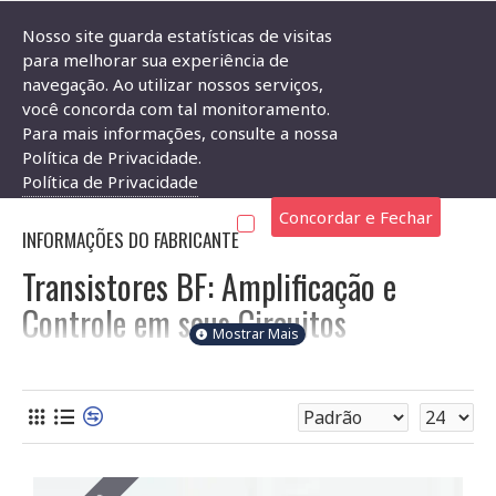
Nosso site guarda estatísticas de visitas
para melhorar sua experiência de
navegação. Ao utilizar nossos serviços,
Componentes Eletrônicos
Transistor
Transístor BF
você concorda com tal monitoramento.
Para mais informações, consulte a nossa
TRANSÍSTOR BF
Política de Privacidade.
Política de Privacidade
Concordar e Fechar
INFORMAÇÕES DO FABRICANTE
Transistores BF: Amplificação e
Controle em seus Circuitos
Bem-vindo à categoria de Transistores BF da Soldafria! Aqui
você encontra uma variedade de transistores de junção
bipolar (BJT), especificamente os tipos BF, ideais para diversas
aplicações eletrônicas. Compreenda as características
essenciais para escolher o componente certo para seu
projeto.