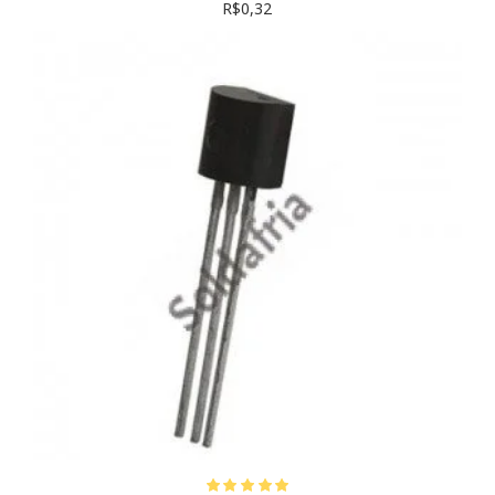
R$0,32
para obter informações detalhadas sobre as características e
especificações de cada transistor BF antes da compra. Utilize
as informações de tensão, corrente e potência para garantir
o funcionamento correto e seguro do seu circuito. A Soldafria
oferece acesso aos datasheets dos componentes para
facilitar sua escolha.
Exemplos de Transistores BF disponíveis:
BF245C, BF422,
BF423, BF424