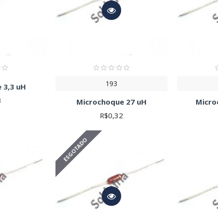
193
 3,3 uH
3
Microchoque 27 uH
Micro
R$0,32
ESGOTADO