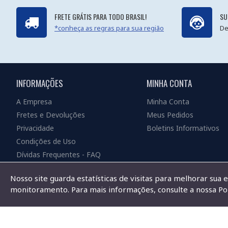
FRETE GRÁTIS PARA TODO BRASIL!
SU
*conheça as regras para sua região
De
INFORMAÇÕES
MINHA CONTA
A Empresa
Minha Conta
Fretes e Devoluções
Meus Pedidos
Privacidade
Boletins Informativos
Condições de Uso
Dívidas Frequentes - FAQ
Nosso site guarda estatísticas de visitas para melhorar sua 
monitoramento. Para mais informações, consulte a nossa Pol