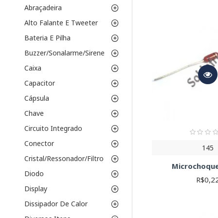
Disponibilizamos micro
Abraçadeira
SMD (Surface M
Alto Falante E Tweeter
automatizada. Sã
Bateria E Pilha
PTH (Through-H
mais robustos e 
Buzzer/Sonalarme/Sirene
Parâmetros Essenc
Caixa
Capacitor
Indutância (L):
M
componente. Consi
Cápsula
Tolerância:
Indic
Chave
maior precisão, 
Corrente Nomina
Circuito Integrado
componente. Nunc
Conector
Frequência de R
145
considerar a SRF 
Cristal/Ressonador/Filtro
Microchoque
Encapsulament
Diodo
Resistência DC 
R$0,2
Display
Lembre-se de consultar 
curvas de corrente-temp
Dissipador De Calor