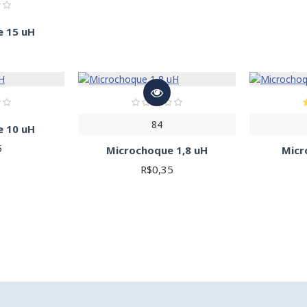
e 15 uH
1
84
e 10 uH
5
Microchoque 1,8 uH
Micr
R$0,35