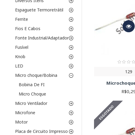
Diversos Itens
Utilize as fórmulas de 
nossa equipe de suporte
Espaguete Termoretrátil
Ferrite
Fios E Cabos
Fonte Industrial/Adaptador
Fusível
Knob
LED
129
Micro choque/Bobina
Microchoque
Bobina De FI
R$0,2
Micro Choque
Micro Ventilador
ESGOTADO
Microfone
Motor
Placa de Circuito Impresso