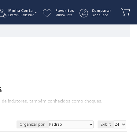
Minha Conta
Favoritos
Comparar
Entrar / Cadastrar
Minha Lista
Lado a Lado
s
de de indutores, também conhecidos como choques,
s. Eles armazenam energia em um campo magnético e são
circuitos.
Organizar por:
Exibir: