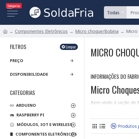
Categorias
Todas
Componentes Eletrônicos
Micro choque/Bobina
Micro
FILTROS
Limpar
MICRO CHOQ
PREÇO
DISPONIBILIDADE
INFORMAÇÕES DO FABR
Micro Choques:
CATEGORIAS
Bem-vindo à seção de M
ARDUINO
componentes passivos 
RASPBERRY PI
usados para filtrar ruíd
MÓDULOS, IOT E WIRELESS
Tipos de Micro C
Produtos 
COMPONENTES ELETRÔNICOS