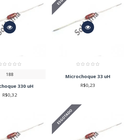
cificações do seu projeto. Para dúvidas, entre em contato com
188
Microchoque 33 uH
R$0,23
choque 330 uH
R$0,32
ESGOTADO