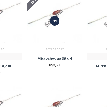
circuitos RL para calcular os valores corretos de acordo com as espe
 técnico.
Microchoque 39 uH
R$0,23
 4,7 uH
Micro
9