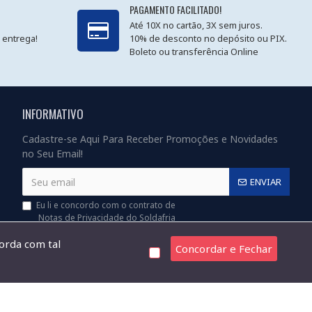
PAGAMENTO FACILITADO!
Até 10X no cartão, 3X sem juros.
 entrega!
10% de desconto no depósito ou PIX.
Boleto ou transferência Online
INFORMATIVO
Cadastre-se Aqui Para Receber Promoções e Novidades
no Seu Email!
ENVIAR
Eu li e concordo com o contrato de
Notas de Privacidade do Soldafria
corda com tal
Concordar e Fechar