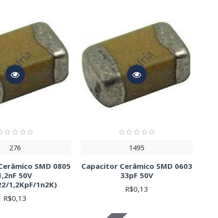
de carga. Valores comuns variam de pF (picofarads) a µF
: 104 = 100nF) ou alfanuméricos (ex: 1n2K = 1,2nF).
ha um valor superior à tensão do seu circuito para garantir a
o nominal.
r nominal. É expressa em porcentagem (±%). Tolerâncias
r.
orretamente. Considere as condições de operação do seu
er o comportamento com a temperatura.
guindo padrões como 0402, 0603, 0805, etc. Verifique as
ara a montagem correta no circuito.
 Materiais comuns incluem cerâmica X7R, X5R, etc., cada um com
ica o material dielétrico e suas propriedades.
276
1495
 Cerâmico SMD 0805
Capacitor Cerâmico SMD 0603
ante de tempo (τ) é calculada como τ = R x C, onde R é a
1,2nF 50V
33pF 50V
 capacitor carregado é dada por V = Q/C, onde Q é a carga em
22/1,2KpF/1n2K)
R$0,13
informações detalhadas.
R$0,13