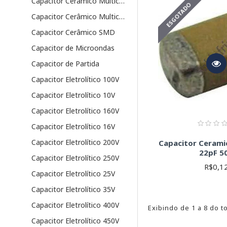
Capacitor Cerâmico Multicamadas PTH
ESGOTADO
Sempre consulte o data
Capacitor Cerâmico Multicamadas SMD
do componente, incluind
do componente, devido 
Capacitor Cerâmico SMD
Encontre o Capaci
Capacitor de Microondas
Capacitor de Partida
Capacitor Eletrolítico 100V
Capacitor Eletrolítico 10V
Capacitor Eletrolítico 160V
Capacitor Eletrolítico 16V
Capacitor Eletrolítico 200V
Capacitor Ceram
22pF 5
Capacitor Eletrolítico 250V
R$0,1
Capacitor Eletrolítico 25V
Capacitor Eletrolítico 35V
Capacitor Eletrolítico 400V
Exibindo de 1 a 8 do to
Capacitor Eletrolítico 450V