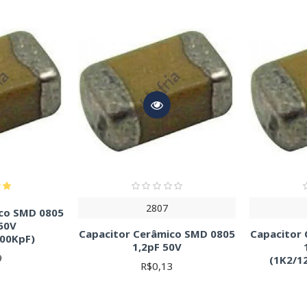
mportantes para a sua Compra:
:
Medida em Farads (F), representa a capacidade de armazenamento 
serve a codificação, muitas vezes expressa em valores numéricos (ex
(V):
A tensão máxima que o capacitor pode suportar sem falha. Escol
ncionamento correto. Nunca opere um capacitor acima de sua tensã
a a variação permitida no valor da capacitância em relação ao valo
, ±5%) garantem maior precisão, porém com custo geralmente maio
 Operação:
Intervalo de temperaturas em que o capacitor opera c
a classificação do material dielétrico (X7R, X5R, etc.) para entend
nsões):
Os capacitores SMD são disponíveis em vários tamanhos, se
projeto para garantir compatibilidade. As dimensões são cruciais p
ial (Material Dielétrico):
O material entre as placas do capacitor.
cas de temperatura e estabilidade. O datasheet do componente especif
s em um circuito:
2807
ico SMD 0805
50V
Capacitor Cerâmico SMD 0805
Capacitor
certo depende do seu circuito. Para filtros RC, por exemplo, a const
100KpF)
1,2pF 50V
) e C é a capacitância em Farads (F). Lembre-se que a tensão em um
9
(1K2/1
R$0,13
ões mais complexas, consulte o datasheet do fabricante para obter 
: