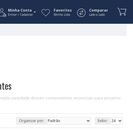
Minha Conta
Favoritos
Comparar
Entrar / Cadastrar
Minha Lista
Lado a Lado
ntes
ampla variedade desses componentes essenciais para projetos
 superficial) são componentes passivos que armazenam energia
ões, como filtragem de ruído, acoplamento e desacoplamento de
apacitores cerâmicos SMD para atender às necessidades de
Organizar por:
Exibir: