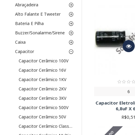
Abraçadeira
Polaridade Rever
inverter. Ideal pa
Alto Falante E Tweeter
Capacitância (F)
Bateria E Pilha
Escolha o valor d
Tensão Nominal 
Buzzer/Sonalarme/Sirene
Soldafria, você 
Caixa
Tolerância (%):
I
Temperatura de
Capacitor
seu projeto.
Capacitor Cerâmico 100V
Tipo de Monta
Capacitor Cerâmico 16V
passante), para s
Como Escolher o C
Capacitor Cerâmico 1KV
Capacitor Cerâmico 2KV
6
Para selecionar o capac
Capacitor Cerâmico 3KV
funcionamento do circui
Capacitor Eletrol
projeto. Caso tenha dú
Capacitor Cerâmico 500V
6,8uF X 
Aplicações Comun
R$0,5
Capacitor Cerâmico 50V
Capacitor Cerâmico Classe X/Y
Capacitores eletrolític
outras aplicações onde 