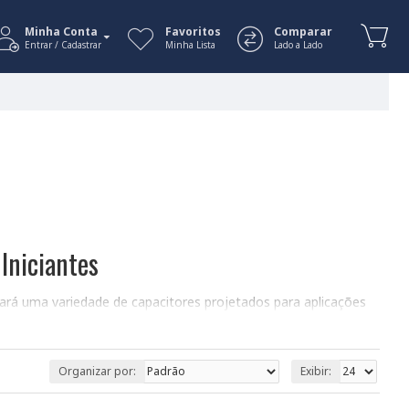
Minha Conta
Favoritos
Comparar
Entrar / Cadastrar
Minha Lista
Lado a Lado
 Iniciantes
trará uma variedade de capacitores projetados para aplicações
ssuem uma polaridade definida (+ e -), os capacitores bipolares
afria oferece uma ampla gama de opções, com diferentes valores
Organizar por:
Exibir: