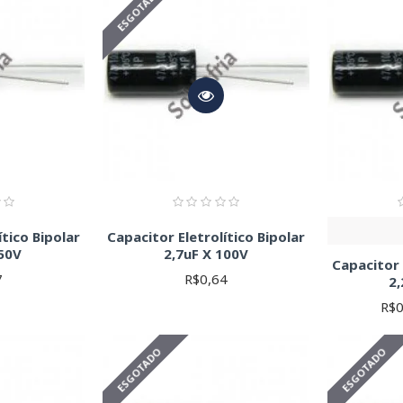
ESGOTADO
te:
Sempre consulte o datasheet do fabricante para obter informaçõ
ítico Bipolar
Capacitor Eletrolítico Bipolar
50V
2,7uF X 100V
Capacitor 
7
R$0,64
2,
R$0
ESGOTADO
ESGOTADO