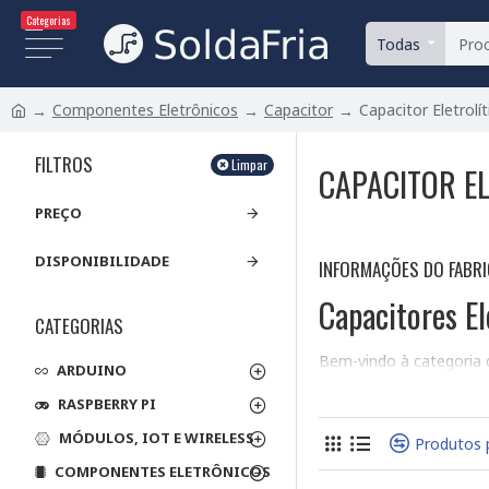
Categorias
Todas
Componentes Eletrônicos
Capacitor
Capacitor Eletrolít
FILTROS
Limpar
CAPACITOR EL
PREÇO
DISPONIBILIDADE
INFORMAÇÕES DO FABR
Capacitores El
CATEGORIAS
Bem-vindo à categoria d
ARDUINO
que exigem polaridade r
RASPBERRY PI
podem operar em ambas 
de capacitância, tensõ
MÓDULOS, IOT E WIRELESS
Produtos 
Características P
COMPONENTES ELETRÔNICOS