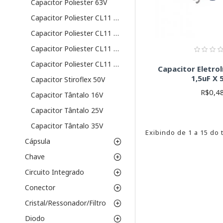
Capacitor Poliester 63V
Capacitor Poliester CL11 100V
Capacitor Poliester CL11 250V
Capacitor Poliester CL11 400V
Capacitor Poliester CL11 63V
Capacitor Eletrol
1,5uF X 
Capacitor Stiroflex 50V
R$0,4
Capacitor Tântalo 16V
Capacitor Tântalo 25V
Capacitor Tântalo 35V
Exibindo de 1 a 15 do 
Cápsula
Chave
Circuito Integrado
Conector
Cristal/Ressonador/Filtro
Diodo