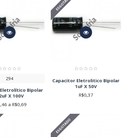
ESGOTADO
es detalhadas sobre as características e especificações de
294
Capacitor Eletrolitico Bipolar
1uF X 50V
Eletrolítico Bipolar
R$0,37
2uF X 100V
,46 a R$0,69
ESGOTADO