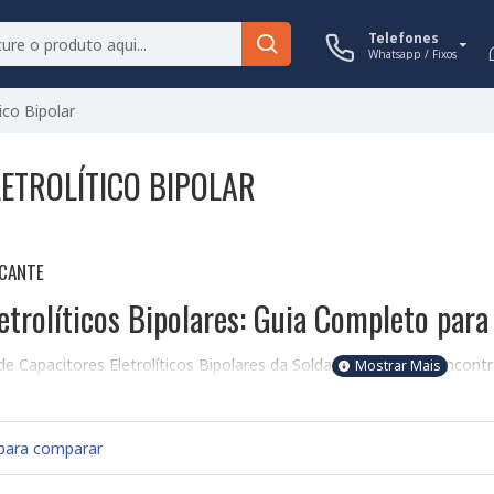
Telefones
Whatsapp / Fixos
ico Bipolar
ETROLÍTICO BIPOLAR
ICANTE
etrolíticos Bipolares: Guia Completo para
e Capacitores Eletrolíticos Bipolares da Soldafria! Aqui você encon
eversível. Ao contrário dos capacitores eletrolíticos comuns, que po
as polaridades, simplificando o design de alguns circuitos. A Sold
es nominais e tipos de montagem (SMD e PTH).
para comparar
rincipais a serem consideradas: