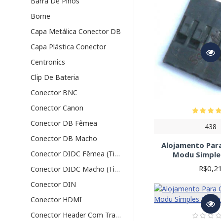
Barra De Pinos
Borne
Capa Metálica Conector DB
Capa Plástica Conector
Centronics
Clip De Bateria
Conector BNC
Conector Canon
Conector DB Fêmea
438
Conector DB Macho
Alojamento Par
Conector DIDC Fêmea (Tipo DB)
Modu Simples
R$0,2
Conector DIDC Macho (Tipo DB)
Conector DIN
Conector HDMI
Conector Header Com Trava