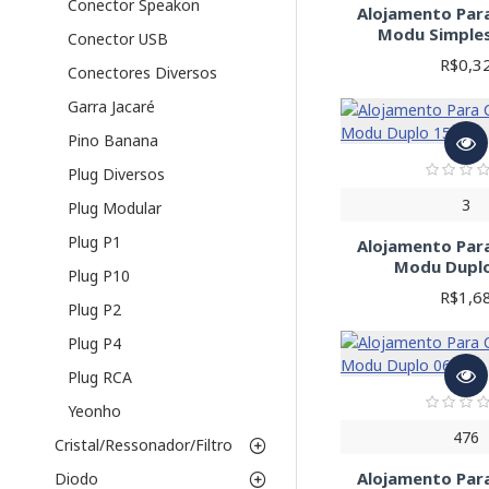
Conector Speakon
Alojamento Par
Modu Simples
Conector USB
R$0,3
Conectores Diversos
Garra Jacaré
Pino Banana
Plug Diversos
3
Plug Modular
Plug P1
Alojamento Par
Modu Dupl
Plug P10
R$1,6
Plug P2
Plug P4
Plug RCA
Yeonho
476
Cristal/Ressonador/Filtro
Alojamento Par
Diodo