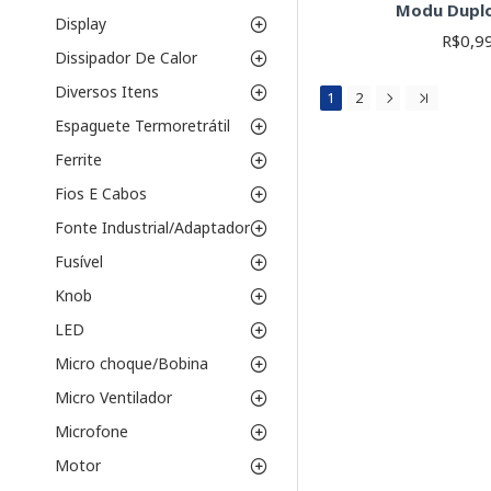
Modu Dupl
Display
R$0,9
Dissipador De Calor
Diversos Itens
1
2
Espaguete Termoretrátil
Ferrite
Fios E Cabos
Fonte Industrial/Adaptador
Fusível
Knob
LED
Micro choque/Bobina
Micro Ventilador
Microfone
Motor