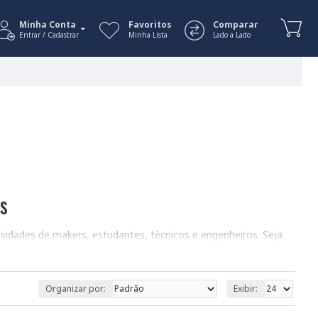
Minha Conta
Favoritos
Comparar
Entrar / Cadastrar
Minha Lista
Lado a Lado
s
idades de makers, estudantes, técnicos e engenheiros. Seja
 para o sucesso do seu projeto. Esta seção guiará você pelos
Organizar por:
Exibir: