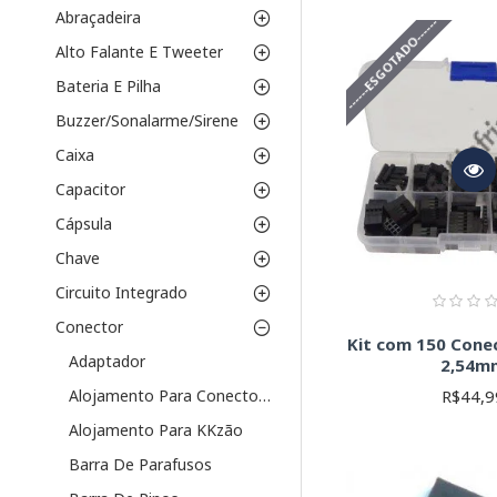
Os conectores modulare
Abraçadeira
------ESGOTADO------
SMD (Surface M
Alto Falante E Tweeter
densidade de com
Bateria E Pilha
PTH (Through-H
Mais robustos e f
Buzzer/Sonalarme/Sirene
Parâmetros Crític
Caixa
Capacitor
Número de Pino
Passo (Pitch):
Di
Cápsula
Tipo de Conecto
Chave
aplicável.
Material de Con
Circuito Integrado
Corrente e Ten
Conector
resistência (R) d
Kit com 150 Con
Método de Fixa
Adaptador
2,54m
Tipo de Conector
R$44,9
Alojamento Para Conector KK 5051
conectados. Head
Alojamento Para KKzão
Explore nossa vasta se
técnicas (datasheets) d
Barra De Parafusos