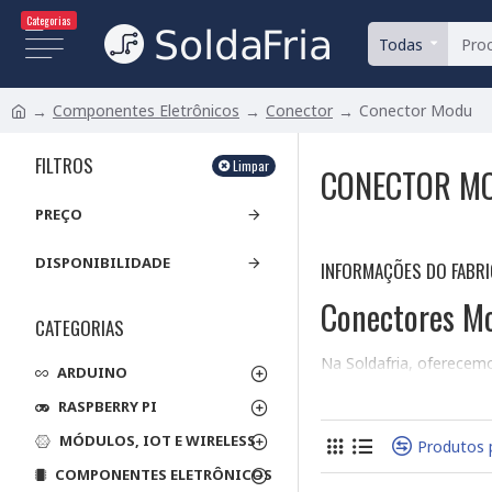
Categorias
Todas
Componentes Eletrônicos
Conector
Conector Modu
FILTROS
Limpar
CONECTOR M
PREÇO
DISPONIBILIDADE
INFORMAÇÕES DO FABR
Conectores Mo
CATEGORIAS
Na Soldafria, oferecem
ARDUINO
para projetos simples 
RASPBERRY PI
principais aspectos a co
MÓDULOS, IOT E WIRELESS
Tipos de Montag
Produtos 
COMPONENTES ELETRÔNICOS