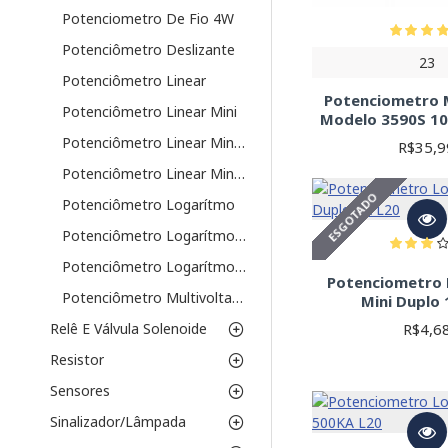
Potenciometro De Fio 4W
Potenciômetro Deslizante
23
Potenciômetro Linear
Potenciometro M
Potenciômetro Linear Mini
Modelo 3590S 10
Potenciômetro Linear Mini Com Chave
R$35,9
Potenciômetro Linear Mini Duplo
ESGOTADO
Potenciômetro Logarítmo
Potenciômetro Logarítmo Mini
Potenciômetro Logarítmo Mini Duplo
Potenciometro
Potenciômetro Multivoltas 3590S
Mini Duplo 
R$4,6
Relê E Válvula Solenoide
Resistor
Sensores
Sinalizador/Lâmpada