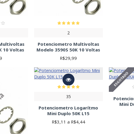
 em displays
ção
role de velocidade
 em amplificadores operacionais
tes de comprar, defina a resistência, potência, tipo de montagem, to
2
o componente para garantir compatibilidade. A Soldafria oferece u
ultivoltas
Potenciometro Multivoltas
 10 Voltas
Modelo 3590S 50K 10 Voltas
9
R$29,99
ESGOTADO
35
Potenci
Mini D
Potenciometro Logarítmo
Mini Duplo 50K L15
R$3,11 a R$4,44