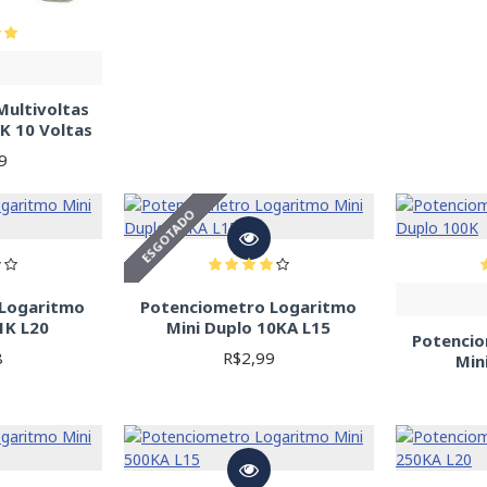
ultivoltas
K 10 Voltas
9
ESGOTADO
 Logaritmo
Potenciometro Logaritmo
1K L20
Mini Duplo 10KA L15
Potenci
8
R$2,99
Min