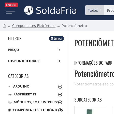
Categorias
Todas
Componentes Eletrônicos
Potenciômetro
FILTROS
Limpar
POTENCIÔME
PREÇO
DISPONIBILIDADE
INFORMAÇÕES DO FABR
Potenciômetro
CATEGORIAS
Potenciômetros são comp
ARDUINO
resistência imutável, u
RASPBERRY PI
em aplicações que neces
SUBCATEGORIAS
MÓDULOS, IOT E WIRELESS
Tipos de Potenciô
COMPONENTES ELETRÔNICOS