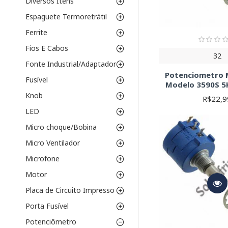
Diversos Itens
Ajustes de brilho
Espaguete Termoretrátil
Sensores de posi
Circuitos de cont
Ferrite
Ajustes de ganho
Fios E Cabos
Dicas importantes:
An
32
Fonte Industrial/Adaptador
Consulte o datasheet d
Potenciometro M
necessidades.
Fusível
Modelo 3590S 5K
Knob
R$22,9
LED
Micro choque/Bobina
Micro Ventilador
Microfone
Motor
Placa de Circuito Impresso
Porta Fusível
Potenciômetro