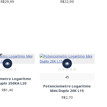
R$29,99
R$22,99
lerância e curva de resposta necessárias para sua aplicação.
ma ampla variedade de potenciômetros para atender às suas
45
ometro Logarítmo
uplo 250KA L20
Potenciometro Logaritmo
R$1,40
Mini Duplo 20K L15
R$2,70