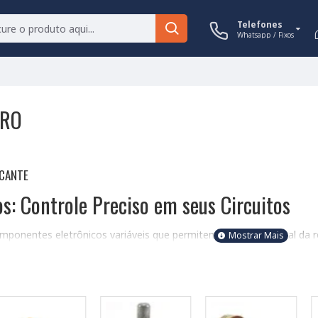
Telefones
Whatsapp / Fixos
TRO
ICANTE
s: Controle Preciso em seus Circuitos
onentes eletrônicos variáveis que permitem o ajuste manual da resi
m potenciômetro oferece controle contínuo da resistência dentro de 
sitam de ajuste fino de parâmetros. Compreenda as características p
metros: