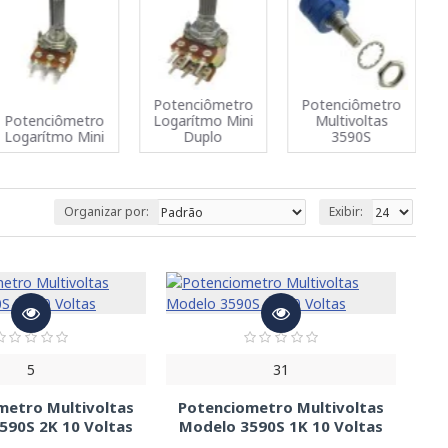
e volume e equalização de áudio.
sistiva. Usados em controle de brilho, volume e outras
tência, ideais para aplicações que exigem calibração fina.
Potenciômetro
Potenciômetro
ojetos eletrônicos. Disponíveis em versões lineares e
Potenciômetro
Logarítmo Mini
Multivoltas
Logarítmo Mini
Duplo
3590S
de alta corrente.
 interruptor, simplificando o design do circuito.
Organizar por:
Exibir:
 da Lei de Ohm: V = R x I (Tensão = Resistência x Corrente).
m correntes mais altas.
os diretamente na placa, enquanto PTH requerem passagem de
o.
) ou logarítmica (mudança de resistência não linear, melhor
5
31
metro Multivoltas
Potenciometro Multivoltas
590S 2K 10 Voltas
Modelo 3590S 1K 10 Voltas