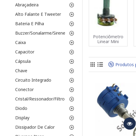
Potenciômetros
Abraçadeira
Potenciômetros 
aplicações que exi
Alto Falante E Tweeter
Potenciômetros 
Bateria E Pilha
Exemplo: 3590S.
Potenciômetros
Buzzer/Sonalarme/Sirene
Potenciômetro
Potenciômetro
Potenciômetro
logarítmicas, sim
Deslizante
Linear
Linear Mini
Caixa
Potenciômetros 
Potenciômetros
Capacitor
Parâmetros Essen
Cápsula
Produtos 
Chave
Resistência (Ω):
Potência (W):
Ca
Circuito Integrado
Tipo de Monta
Conector
pinos pela placa.
Cristal/Ressonador/Filtro
Tolerância:
Preci
Curva de respos
Diodo
percepção sensori
Display
Aplicações Comun
Dissipador De Calor
Controle de volu