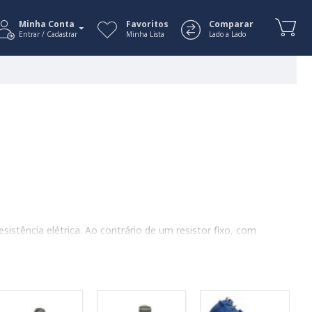
Minha Conta
Favoritos
Comparar
Entrar / Cadastrar
Minha Lista
Lado a Lado
stência elétrica. Ao contrário de um resistor fixo, com
uma faixa específica (em Ohms - Ω). Isso os torna essenciais
ara escolher o ideal para seu projeto.