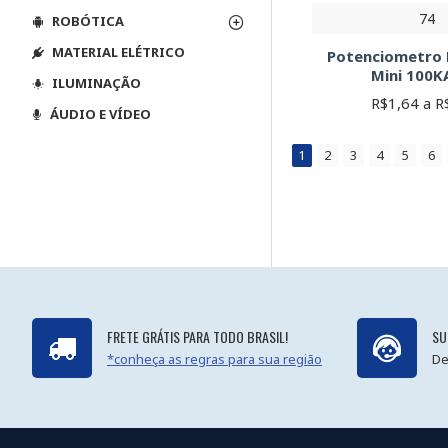
74
ROBÓTICA
MATERIAL ELÉTRICO
Potenciometro
Mini 100K
ILUMINAÇÃO
R$1,64 a R
ÁUDIO E VÍDEO
1
2
3
4
5
6
FRETE GRÁTIS PARA TODO BRASIL!
SU
*conheça as regras para sua região
De