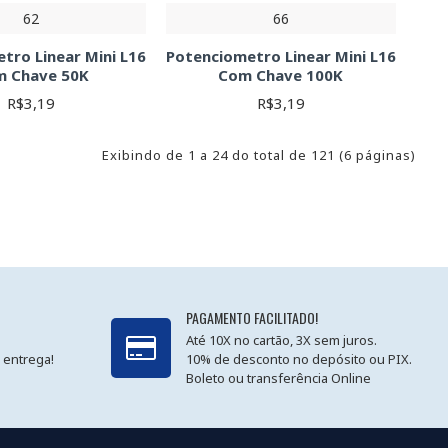
62
66
tro Linear Mini L16
Potenciometro Linear Mini L16
 Chave 50K
Com Chave 100K
R$3,19
R$3,19
Exibindo de 1 a 24 do total de 121 (6 páginas)
PAGAMENTO FACILITADO!
Até 10X no cartão, 3X sem juros.
 entrega!
10% de desconto no depósito ou PIX.
Boleto ou transferência Online