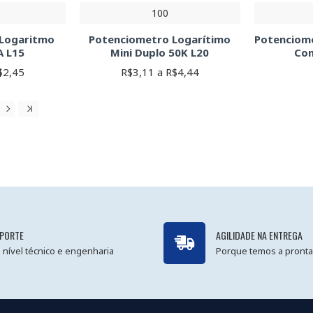
100
 Logaritmo
Potenciometro Logarítimo
Potenciome
A L15
Mini Duplo 50K L20
Com
$2,45
R$3,11 a R$4,44
PORTE
AGILIDADE NA ENTREGA
 nível técnico e engenharia
Porque temos a pronta