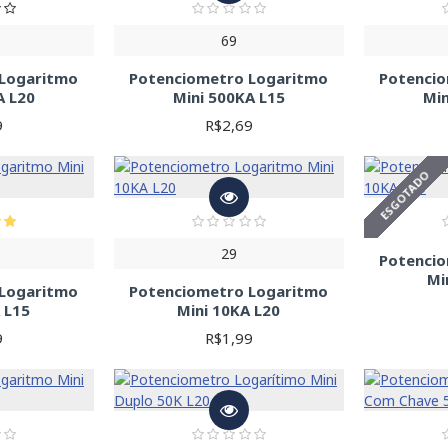
69
 Logaritmo
Potenciometro Logaritmo
Potenci
A L20
Mini 500KA L15
Min
9
R$2,69
ESGOTADO
29
Potenci
Mi
 Logaritmo
Potenciometro Logaritmo
 L15
Mini 10KA L20
9
R$1,99