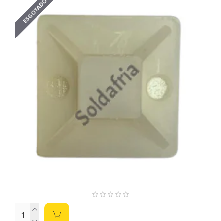
necessidades, desde a fixação de fios e cabos até a
ESGOTADO
sustentação de placas de circuito impresso (PCBs). A escolha
correta garante a estabilidade e a segurança do seu projeto,
evitando problemas futuros.
Tipos de Abraçadeiras e Grampos:
Abraçadeiras de Nylon:
Versáteis e resistentes, ideais
para fixação de cabos e fios. Disponíveis em diversos
tamanhos e cores. Sua resistência à tração é um fator
importante a ser considerado, dependendo da
aplicação.
Grampos para PCBs:
Utilizados para fixar placas de
circuito impresso em gabinetes ou chassis, garantindo
estabilidade e segurança. Observe a compatibilidade
com o tamanho e o tipo da sua PCB.
Grampos de Fixação:
Oferecem soluções de fixação
para componentes específicos, como conectores,
sensores e outros dispositivos. A escolha dependerá do
tipo de componente e das suas dimensões.
Abraçadeira Twist:
Oferece uma fixação rápida e
segura, ideal para aplicações onde a praticidade é