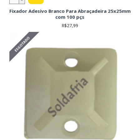
fundamental.
Fixadores adesivos:
Para aplicações onde a
Fixador Adesivo Branco Para Abraçadeira 25x25mm
perfuração não é desejável, os fixadores adesivos
com 100 pçs
oferecem uma solução prática e eficiente para a fixação
R$27,99
de abraçadeiras.
Parâmetros Importantes na Escolha:
ESGOTADO
Material:
O material da abraçadeira ou grampo
influencia diretamente na sua resistência e durabilidade.
Nylon é um material comum e versátil, mas outros
materiais podem ser necessários para aplicações
específicas (alta temperatura, resistência química, etc.).
Tamanho:
Verifique as dimensões da abraçadeira ou
grampo para garantir compatibilidade com os seus
componentes e espaço disponível. Medidas precisas
são fundamentais para um encaixe perfeito.
Capacidade de Fixação:
Considere a força necessária
para segurar os componentes com segurança. A
capacidade de fixação é especificada pelo fabricante e
deve ser adequada à aplicação.
Tipo de Fixação:
Considere se a fixação será por