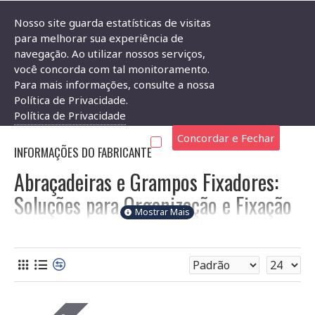
Nosso site guarda estatísticas de visitas
para melhorar sua experiência de
navegação. Ao utilizar nossos serviços,
Componentes Eletrônicos
Abraçadeira
Abraçadeira Grampo F
você concorda com tal monitoramento.
Para mais informações, consulte a nossa
ABRAÇADEIRA GRAMPO FIXADOR
Política de Privacidade.
Política de Privacidade
Concordar e Fechar
INFORMAÇÕES DO FABRICANTE
Abraçadeiras e Grampos Fixadores:
Soluções para Organização e Fixação
de Componentes
Nesta categoria, você encontra uma variedade de
abraçadeiras e grampos fixadores, essenciais para a
organização e fixação segura de componentes eletrônicos em
seus projetos. Oferecemos opções para diferentes