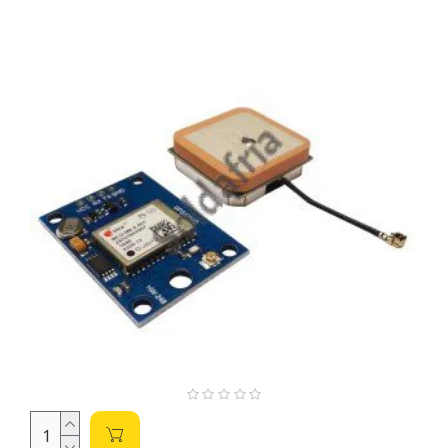
aproximadamente 10.000 componentes eletrônicos em
estoque, a Soldafria atende makers, estudantes, técnicos,
engenheiros e fabricantes.
Tipos de Módulos GPS:
Módulos SMD (Surface Mount Device):
Projetados
para montagem superficial em placas de circuito
impresso (PCBs), ideais para aplicações que exigem
miniaturização e alta densidade de componentes. São
soldados diretamente na placa. A Soldafria oferece uma
ampla gama de opções SMD para atender às suas
necessidades de projetos compactos.
Módulos PTH/THT (Through-Hole Technology):
Com terminais que passam através do furo na placa de
circuito impresso, facilitando a soldagem manual e o
uso em projetos com componentes maiores ou em
prototipagem. São mais robustos e fáceis de soldar.
Perfeitos para projetos onde a soldagem manual é
mais prática.
Parâmetros Importantes na Escolha do Módulo