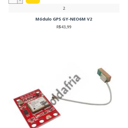
GPS:
2
Sensibilidade:
A sensibilidade do receptor GPS
Módulo GPS GY-NEO6M V2
determina a capacidade de receber sinais mesmo em
R$43,99
condições de baixa intensidade de sinal (ex: ambientes
urbanos com muitos prédios). Expressa em dBm.
Módulos com maior sensibilidade garantem melhor
desempenho em áreas com obstrução de sinal.
Precisão:
A precisão indica o erro máximo esperado na
localização, geralmente expresso em metros. Valores
menores indicam maior precisão. Escolha a precisão
adequada para a sua aplicação, considerando a
necessidade de localização precisa.
Interface de Comunicação:
Verifique se o módulo é
compatível com a interface de comunicação do seu
projeto (ex: UART, SPI, I2C). Cada interface tem suas
características e requerimentos de comunicação.
Certifique-se de que o módulo escolhido se comunica
corretamente com seu microcontrolador ou sistema.
Tensão de Alimentação:
A tensão de alimentação do
módulo deve ser compatível com a fonte de