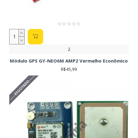
alimentação do seu projeto. Verifique a tensão nominal
e o consumo de corrente. Utilize a Lei de Ohm (V=R.I)
para calcular a resistência necessária para regular a
tensão, se necessário.
Formato e Dimensões:
Considere o espaço disponível
na sua placa de circuito impresso ao escolher o módulo.
Escolha um módulo que se ajuste perfeitamente ao seu
projeto.
2
Características Adicionais:
Alguns módulos podem
incluir recursos adicionais, como acelerômetro, bússola
Módulo GPS GY-NEO6M AMP2 Vermelho Econômico
(magnetômetro) ou memória interna, que podem ser
R$45,99
relevantes para a sua aplicação. Explore as opções
------ESGOTADO------
disponíveis para adicionar funcionalidades ao seu
projeto.
Fabricante:
A escolha do fabricante pode influenciar na
qualidade e confiabilidade do módulo. Consulte o
datasheet para comparar as características de
diferentes fabricantes.
Lembre-se de consultar as especificações técnicas completas
(datasheet) de cada módulo antes da compra para garantir a
compatibilidade com seu projeto. Utilize a Lei de Ohm (V=R.I)