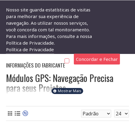
Nosso site guarda estatísticas de visitas
para melhorar sua experiência de
navegação. Ao utilizar nossos serviços,
Módulos, IoT e Wireless
Módulo GPS
você concorda com tal monitoramento.
Para mais informações, consulte a nossa
MÓDULO GPS
Política de Privacidade.
Política de Privacidade
Concordar e Fechar
INFORMAÇÕES DO FABRICANTE
Módulos GPS: Navegação Precisa
para seus Projetos
Bem-vindo à categoria de Módulos GPS da Soldafria! Aqui
você encontra uma variedade de módulos para integrar
funcionalidades de posicionamento global em seus projetos
eletrônicos. Seja para rastrear veículos, criar sistemas de
localização em tempo real ou desenvolver aplicações de
georreferenciamento, temos o módulo ideal para você. Com