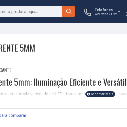
Telefones
Whatsapp / Fixos
m
RENTE 5MM
ICANTE
ente 5mm: Iluminação Eficiente e Versátil
ontra uma ampla variedade de LEDs transparentes de 5mm para suas a
Montagem:
para comparar
ce Mount Device):
Miniaturizados, ideais para projetos compactos