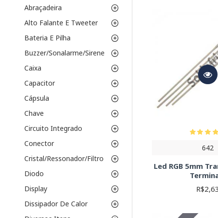
LEDs PTH/THT (
Abraçadeira
iniciantes.
Alto Falante E Tweeter
Parâmetros Essenc
Bateria E Pilha
Cor:
Vermelho, ver
Buzzer/Sonalarme/Sirene
Intensidade Lum
Tensão de Opera
Caixa
resistor limitador.
Capacitor
Corrente de Ope
limitador.
Cápsula
Ângulo de Visão
Chave
Resistor Limitador de
Circuito Integrado
alimentação, a tensão d
Conector
642
Datasheet:
Consulte se
Cristal/Ressonador/Filtro
Led RGB 5mm Tra
Diodo
Termina
R$2,6
Display
Dissipador De Calor