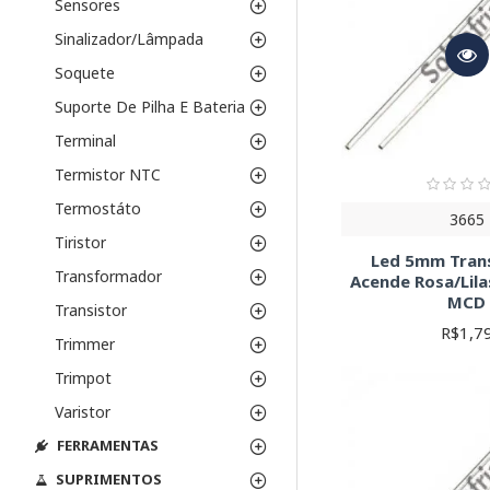
Sensores
Sinalizador/Lâmpada
Soquete
Suporte De Pilha E Bateria
Terminal
Termistor NTC
Termostáto
3665
Tiristor
Led 5mm Tran
Transformador
Acende Rosa/Lila
MCD
Transistor
R$1,7
Trimmer
Trimpot
Varistor
FERRAMENTAS
SUPRIMENTOS