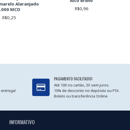
Alto Brilho
marelo Alaranjado
R$0,96
1.000 MCD
R$0,25
PAGAMENTO FACILITADO!
Até 10X no cartão, 3X sem juros.
 entrega!
10% de desconto no depósito ou PIX.
Boleto ou transferência Online
INFORMATIVO