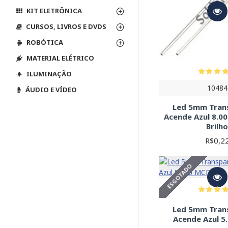
KIT ELETRÔNICA
CURSOS, LIVROS E DVDS
ROBÓTICA
MATERIAL ELÉTRICO
ILUMINAÇÃO
10484
ÁUDIO E VÍDEO
Led 5mm Tran
Acende Azul 8.0
Brilh
R$0,2
ESGOTADO
Led 5mm Tran
Acende Azul 5