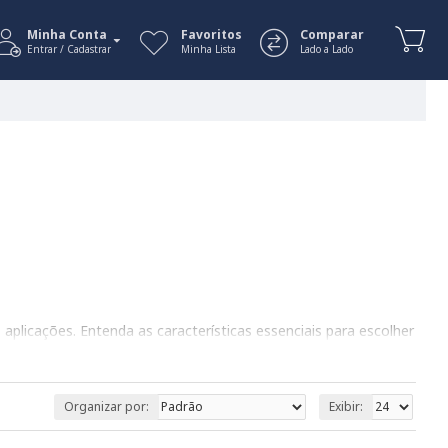
Minha Conta
Favoritos
Comparar
Entrar / Cadastrar
Minha Lista
Lado a Lado
plicações. Entenda as características essenciais para escolher
Organizar por:
Exibir:
. Requerem estações de solda especializadas.