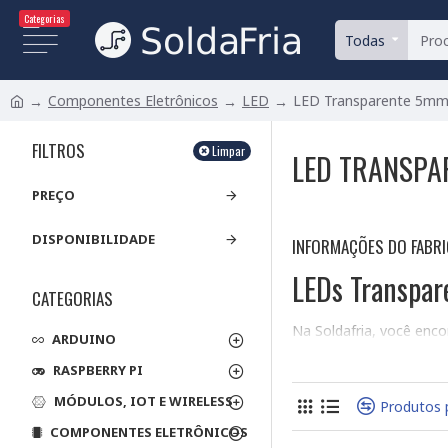
Categorias
Todas
Componentes Eletrônicos
LED
LED Transparente 5m
FILTROS
Limpar
LED TRANSPA
PREÇO
DISPONIBILIDADE
INFORMAÇÕES DO FABR
LEDs Transpar
CATEGORIAS
Na Soldafria, você enc
ARDUINO
o LED ideal.
RASPBERRY PI
Tipos de LEDs e 
MÓDULOS, IOT E WIRELESS
Produtos 
LEDs SMD (Surfa
COMPONENTES ELETRÔNICOS