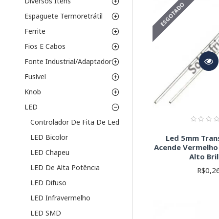
Diversos Itens
ESGOTADO
Espaguete Termoretrátil
Ferrite
Fios E Cabos
Fonte Industrial/Adaptador
Fusível
Knob
LED
Controlador De Fita De Led
LED Bicolor
Led 5mm Tran
Acende Vermelho
LED Chapeu
Alto Bri
LED De Alta Potência
R$0,2
LED Difuso
LED Infravermelho
LED SMD