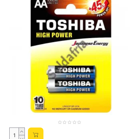
Tipos de Pilhas
Oferecemos diversos tipos de pilhas, cada uma com suas
características e aplicações:
Pilhas Alcalinas:
Oferecem uma boa relação custo-
benefício e são ideais para dispositivos de baixo
consumo de energia, como controles remotos,
brinquedos e relógios. As mais comuns são as pilhas AA
(LR6) e AAA (LR03).
Pilhas de Zinco-Carbono:
São mais baratas que as
alcalinas, mas têm menor duração e fornecem uma
tensão menos estável. Recomendadas para dispositivos
de baixo consumo e uso pouco frequente.
Pilhas Recarregáveis (NiMH):
São pilhas que podem
ser recarregadas diversas vezes, oferecendo uma
solução mais econômica a longo prazo. Possuem
menor tensão nominal que as alcalinas, porém
oferecem maior capacidade de corrente. São indicadas
para dispositivos que exigem maior tempo de
funcionamento.