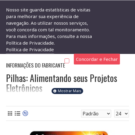
Nosso site guarda estatísticas de visitas
para melhorar sua experiência de
navegação. Ao utilizar nossos serviços,
Componentes Eletrônicos
Bateria E Pilha
Pilha
você concorda com tal monitoramento.
Para mais informações, consulte a nossa
PILHA
Política de Privacidade.
Política de Privacidade
Concordar e Fechar
INFORMAÇÕES DO FABRICANTE
Pilhas: Alimentando seus Projetos
Eletrônicos
Na Soldafria, oferecemos uma variedade de pilhas para
alimentar seus projetos, desde os mais simples aos mais
complexos. Selecionar a pilha correta é crucial para o
funcionamento adequado de seu dispositivo. Este guia
ajudará você a escolher a pilha ideal, considerando os
parâmetros mais importantes.