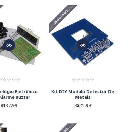
Nossos kits podem conter ambos os tipos de componentes.
-
------ESGOTADO------
soldar para iniciantes.
ia (em Ohms, Ω), a potência (em Watts, W) e a tolerância.
de trabalho.
enries, H).
direta e a corrente reversa.
 PNP), a corrente máxima e a tensão de ruptura.
logia (CMOS, TTL, etc.), o número de pinos e o fabricante.
ndendo do componente.
cificações de cada componente. Verifique se o kit atende às
ter informações detalhadas.
Relógio Eletrônico
Kit DIY Módulo Detector De
Alarme Buzzer
Metais
R$37,99
R$21,99