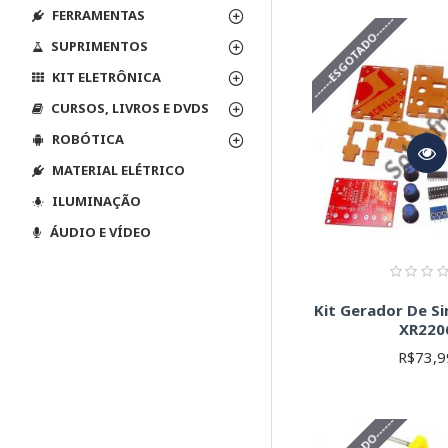
Componentes SM
FERRAMENTAS
------ESGOTADO------
SMD são menores 
Resistores:
Compo
SUPRIMENTOS
Lembre-se da Lei 
KIT ELETRÔNICA
Capacitores:
Arm
Indutores:
Armaz
CURSOS, LIVROS E DVDS
Diodos:
Permitem 
ROBÓTICA
Transistores:
At
Circuitos Integr
MATERIAL ELÉTRICO
Consulte o datash
ILUMINAÇÃO
Outros compon
ÁUDIO E VÍDEO
Dicas importantes:
An
suas necessidades e ní
Kit Gerador De Si
XR220
R$73,9