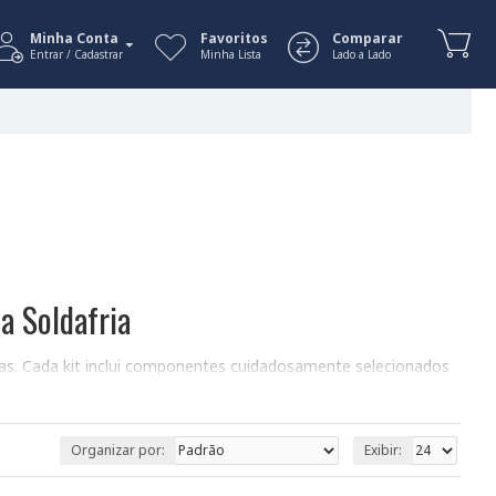
Minha Conta
Favoritos
Comparar
Entrar / Cadastrar
Minha Lista
Lado a Lado
 a Soldafria
astas. Cada kit inclui componentes cuidadosamente selecionados
trônicos. Explore o mundo da eletrônica com nossos kits
Organizar por:
Exibir: