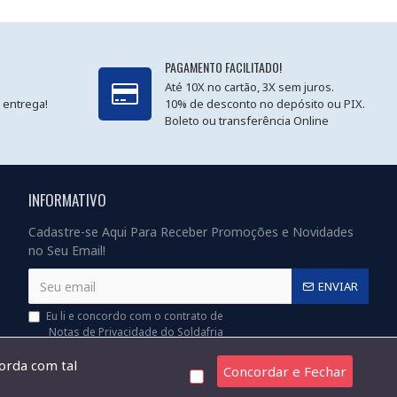
PAGAMENTO FACILITADO!
Até 10X no cartão, 3X sem juros.
 entrega!
10% de desconto no depósito ou PIX.
Boleto ou transferência Online
INFORMATIVO
Cadastre-se Aqui Para Receber Promoções e Novidades
no Seu Email!
ENVIAR
Eu li e concordo com o contrato de
Notas de Privacidade do Soldafria
corda com tal
Concordar e Fechar