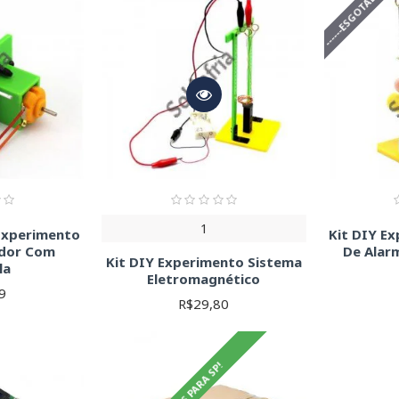
------ESGOTADO-----
1
 Experimento
Kit DIY E
ador Com
De Alar
Kit DIY Experimento Sistema
la
Eletromagnético
9
R$29,80