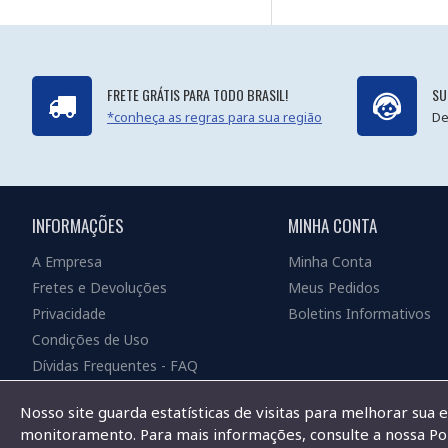
FRETE GRÁTIS PARA TODO BRASIL!
SU
*conheça as regras para sua região
De
INFORMAÇÕES
MINHA CONTA
A Empresa
Minha Conta
Fretes e Devoluções
Meus Pedidos
Privacidade
Boletins Informativos
Condições de Uso
Dívidas Frequentes - FAQ
Nosso site guarda estatísticas de visitas para melhorar sua 
monitoramento. Para mais informações, consulte a nossa Pol