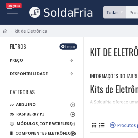
Categorias
Todas
kit de Eletrônica
FILTROS
Limpar
KIT DE ELETR
PREÇO
DISPONIBILIDADE
INFORMAÇÕES DO FABR
Kits de Eletrô
CATEGORIAS
A Soldafria oferece uma
ARDUINO
e instruções detalhadas
RASPBERRY PI
completos e de alta qua
MÓDULOS, IOT E WIRELESS
Tipos de Compone
Produtos 
COMPONENTES ELETRÔNICOS