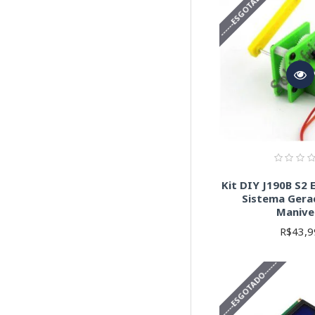
------ESGOTADO------
Kit DIY J190B S2
Sistema Ger
Manive
R$43,9
------ESGOTADO------