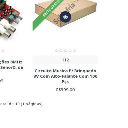
FRETE GRÁTIS PARA SP!
112
nções 8MHz
Seno/D. de
Circuito Musica P/ Brinquedo
3V Com Alto-Falante Com 100
99
Pçs
R$399,00
total de 10 (1 páginas)