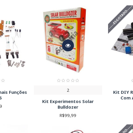
D (Surface Mount Device) e PTH (Through-Hole Technology):
------ESGOTADO-----
e ideais para projetos compactos, enquanto PTH são mais fáceis de 
nentes fundamentais para limitar a corrente. Considere a resistênc
de Ohm: V = R x I (Tensão = Resistência x Corrente).
azenam energia. Verifique a capacitância (em Farads, F) e a tensão 
enam energia em um campo magnético. Observe a indutância (em H
a passagem de corrente em apenas um sentido. Considere a tensão 
uam como interruptores ou amplificadores. Verifique o tipo (NPN ou
ados (CIs):
Realizam funções complexas. Identifique o tipo de tecno
eet para detalhes específicos.
entes:
Conectores, fios, LEDs, etc. As especificações variam depe
tes de comprar, analise cuidadosamente a descrição do kit e as espe
vel de experiência. Consulte os datasheets dos componentes para ob
2
nais Funções
Kit DIY 
6
Com 
Kit Experimentos Solar
9
Bulldozer
R$99,99