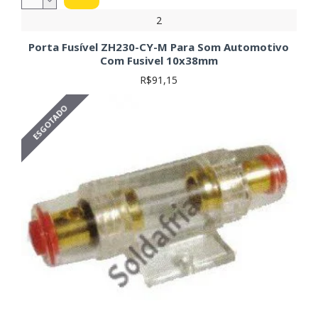
tensão do circuito.
2
Tipo de Fusível (interno):
Fusíveis rápidos (rápida
atuação em sobrecorrentes) ou lentos (tolerância a
Porta Fusível ZH230-CY-M Para Som Automotivo
picos de corrente). A escolha depende da aplicação e
Com Fusivel 10x38mm
características do circuito. Verifique o datasheet do
R$91,15
fusível interno.
Dimensões e Tipo de Montagem (PTH ou SMD):
ESGOTADO
Verifique o espaço disponível e a compatibilidade com
sua aplicação. A dimensão do porta-fusível deve ser
compatível com o tamanho do fusível interno.
Dicas para uma Compra Segura:
Antes de comprar,
verifique as especificações do seu circuito para selecionar o
porta-fusível adequado. Consulte sempre o datasheet do
fabricante para obter informações detalhadas sobre cada
produto. Uma escolha incorreta pode levar a danos
irreparáveis no seu sistema elétrico.