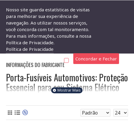
Nosso site guarda estatísticas de visitas
para melhorar sua experiência de
navegação. Ao utilizar nossos serviços,
Componentes Eletrônicos
Porta Fusível
Porta Fusível Automoti
você concorda com tal monitoramento.
Para mais informações, consulte a nossa
PORTA FUSÍVEL AUTOMOTIVO
Política de Privacidade.
Política de Privacidade
Concordar e Fechar
INFORMAÇÕES DO FABRICANTE
Porta-Fusíveis Automotivos: Proteção
Essencial para seu Sistema Elétrico
Os porta-fusíveis automotivos são componentes de
segurança críticos, protegendo seu veículo contra
sobrecargas e curtos-circuitos. Eles atuam como um "quebra-
circuito", interrompendo o fluxo de corrente quando há um
problema, evitando danos maiores ao sistema elétrico e
garantindo a segurança. A escolha correta é fundamental para