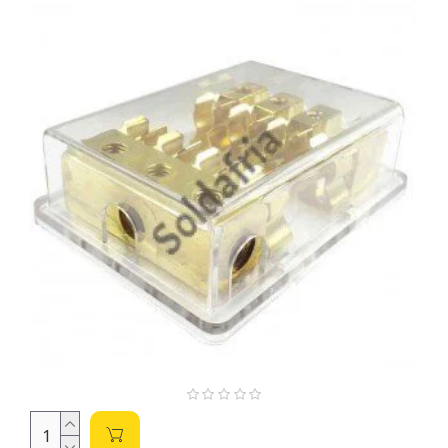
o bom funcionamento e a longevidade do seu sistema.
Tipos de Porta-Fusíveis e Características
Importantes:
PTH (Through-Hole):
Conexão por solda nos
terminais, robustos e de fácil instalação. Ideais para
aplicações onde a robustez é prioridade.
SMD (Surface Mount Device):
Montagem superficial,
menores e mais compactos, ideais para espaços
limitados. Mais delicados na instalação.
Parâmetros Essenciais para a Seleção:
Corrente Nominal (A):
A corrente máxima suportada
continuamente. Escolha um valor
superior
à corrente
do circuito que será protegido. Um fusível com
amperagem insuficiente queimará com facilidade; um
fusível com amperagem muito alta não protegerá o
circuito em caso de sobrecarga.
Tensão Nominal (V):
A tensão máxima que o porta-
fusível pode suportar. Deve ser
igual ou superior
à