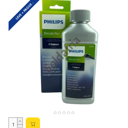
itens em estoque, atendemos makers, estudantes, técnicos,
LEVE + PAGUE -
engenheiros e fabricantes.
Tipos de Componentes: SMD vs. PTH
SMD:
Componentes SMD são soldados diretamente na
superfície da placa de circuito impresso (PCB). São menores e
permitem maior densidade de componentes em um espaço
reduzido. Ideal para dispositivos compactos e miniaturizados.
A soldagem requer ferramentas especializadas como
estações de solda com pontas finas.
PTH (THT):
Componentes PTH possuem pinos que
atravessam o PCB e são soldados na parte inferior. São mais
fáceis de soldar manualmente, utilizando ferro de solda e fio
de solda, sendo uma boa opção para iniciantes. Geralmente
são maiores e mais robustos que os SMD.
Parâmetros Importantes na Escolha de
Componentes
Resistores:
Valor nominal (Ω), tolerância (±%),