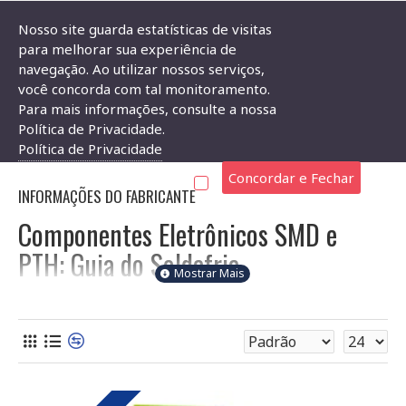
Nosso site guarda estatísticas de visitas
para melhorar sua experiência de
navegação. Ao utilizar nossos serviços,
Descalcificante
você concorda com tal monitoramento.
Para mais informações, consulte a nossa
DESCALCIFICANTE
Política de Privacidade.
Política de Privacidade
Concordar e Fechar
INFORMAÇÕES DO FABRICANTE
Componentes Eletrônicos SMD e
PTH: Guia do Soldafria
Bem-vindo à seção de componentes eletrônicos do Soldafria!
Aqui você encontra uma ampla variedade de componentes
SMD (Surface Mount Device) e PTH (Through-Hole
Technology), também conhecidos como THT. Para escolher o
componente certo, você precisa entender algumas
características essenciais. Com aproximadamente 10.000