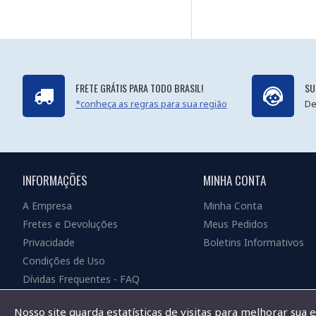
FRETE GRÁTIS PARA TODO BRASIL!
SU
*conheça as regras para sua região
De
INFORMAÇÕES
MINHA CONTA
A Empresa
Minha Conta
Fretes e Devoluções
Meus Pedidos
Privacidade
Boletins Informativos
Condições de Uso
Dívidas Frequentes - FAQ
Nosso site guarda estatísticas de visitas para melhorar sua 