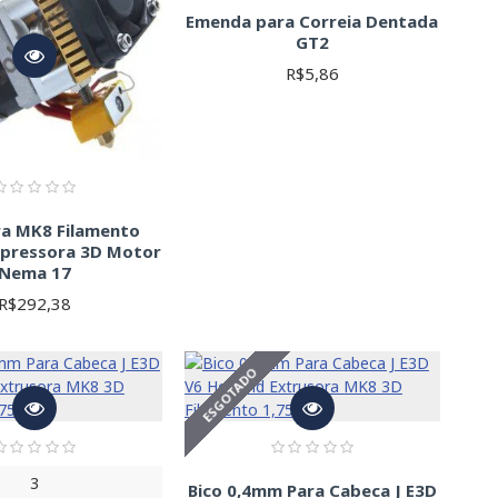
Emenda para Correia Dentada
GT2
R$5,86
ra MK8 Filamento
pressora 3D Motor
Nema 17
R$292,38
ESGOTADO
3
Bico 0,4mm Para Cabeca J E3D