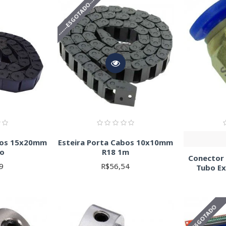
------ESGOTADO------
rtos, você garante o melhor desempenho da sua impressora 3D!
abos 15x20mm
Esteira Porta Cabos 10x10mm
ro
R18 1m
Conector
9
R$56,54
Tubo E
ESGOTADO