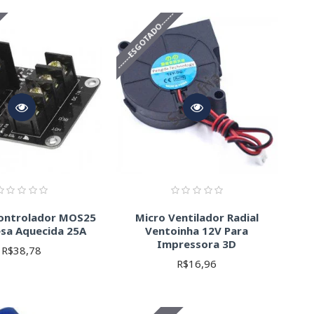
ento preciso dos eixos X, Y e Z. Verifique a compatibilidade
-
------ESGOTADO------
peratura e outros aspectos da impressora. Verifique a
 e da mesa aquecida. Certifique-se de escolher o tipo correto
ique o tipo de conexão (pinos, conectores rápidos) e a
lta corrente ou sinal) e a blindagem.
ixos. Verifique o passo e a largura da correia.
iais. Verifique a tensão e potência.
diâmetros (0.2mm, 0.3mm, 0.4mm, 0.52mm) influenciam na
ento.
ibilidade com seu hotend e motor.
iais para o bom funcionamento.
ontrolador MOS25
Micro Ventilador Radial
sa Aquecida 25A
Ventoinha 12V Para
Impressora 3D
R$38,78
R$16,96
pressora 3D.
ensão, corrente, potência, etc.).
adas.