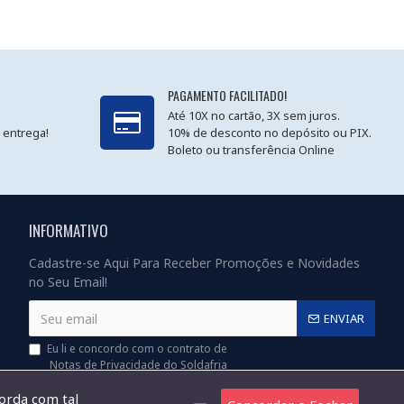
PAGAMENTO FACILITADO!
Até 10X no cartão, 3X sem juros.
 entrega!
10% de desconto no depósito ou PIX.
Boleto ou transferência Online
INFORMATIVO
Cadastre-se Aqui Para Receber Promoções e Novidades
no Seu Email!
ENVIAR
Eu li e concordo com o contrato de
Notas de Privacidade do Soldafria
corda com tal