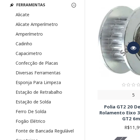
Motores:
Os moto
FERRAMENTAS
com sua placa co
Controladores:
P
Alicate
compatibilidade 
Alicate Amperímetro
Sensores:
Sensor
para sua impresso
Amperímetro
Conectores:
Cone
Cadinho
compatibilidade.
Cabos:
Cabos para
Capacimetro
Correias e Polia
Confecção de Placas
Mesa Aquecida:
Diversas Ferramentas
Hotend e Bicos:
qualidade da impr
Esponja Para Limpeza
Extrusora:
A extr
Estação de Retrabalho
Outros Compon
5
Dicas Importante
Estação de Solda
Polia GT2 20 D
Ferro De Solda
Rolamento Eixo 
Antes de comprar, verifi
GT2 6
Fogão Elétrico
Compatibilidade
R$11,9
Fonte de Bancada Regulável
Especificações 
Datasheets:
Con