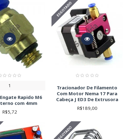
ESGOTADO
1
Tracionador De Filamento
Com Motor Nema 17 Para
 Engate Rapido M6
Cabeça J ED3 De Extrusora
xterno com 4mm
R$189,00
R$5,72
ESGOTADO