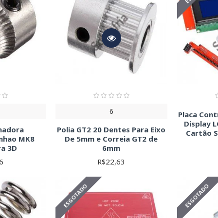
6
Placa Cont
Display 
onadora
Polia GT2 20 Dentes Para Eixo
Cartão 
inhao MK8
De 5mm e Correia GT2 de
ra 3D
6mm
6
R$22,63
ESGOTADO
ESGOTADO