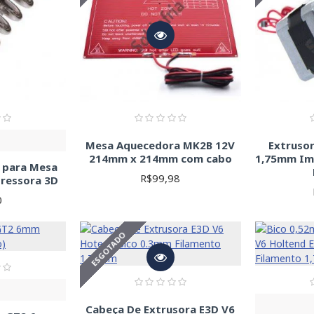
Mesa Aquecedora MK2B 12V
Extruso
214mm x 214mm com cabo
1,75mm Im
 para Mesa
R$99,98
ressora 3D
0
ESGOTADO
Cabeça De Extrusora E3D V6