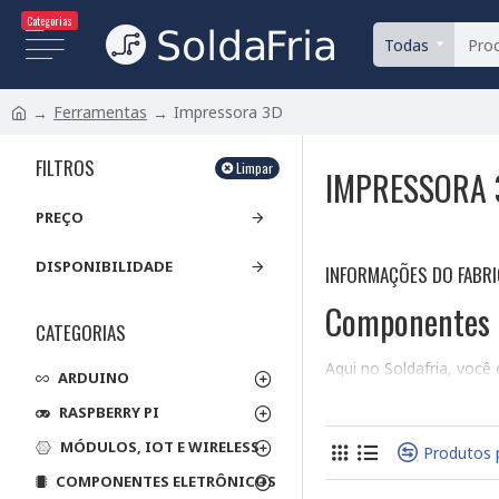
Categorias
Todas
Ferramentas
Impressora 3D
FILTROS
Limpar
IMPRESSORA 
PREÇO
DISPONIBILIDADE
INFORMAÇÕES DO FABR
Componentes p
CATEGORIAS
Aqui no Soldafria, você
ARDUINO
novos ou para solucion
RASPBERRY PI
na compra, separamos 
MÓDULOS, IOT E WIRELESS
Tipos de Compone
Produtos 
COMPONENTES ELETRÔNICOS