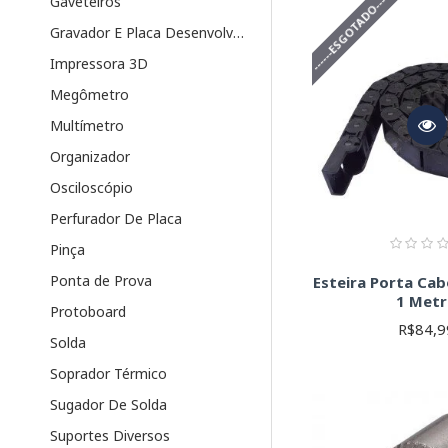
------ESGOTADO------
Gaveteiros
Com os componentes ce
Gravador E Placa Desenvolvimento
Impressora 3D
Megômetro
Multímetro
Organizador
Osciloscópio
Perfurador De Placa
Pinça
Ponta de Prova
Esteira Porta C
1 Met
Protoboard
R$84,9
Solda
Soprador Térmico
Sugador De Solda
Suportes Diversos