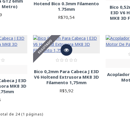
da GT2 6mm
Hotend Bico 0.3mm Filamento
1 Metro)
Bico 0,5
1.75mm
E3D V6 H
9
R$70,54
MK8 3D 
ESGOTADO
Bico 0,2mm Para Cabeca J E3D
Acoplador
V6 Holtend Extrusora MK8 3D
Mot
Cabeca J E3D
Filamento 1,75mm
sora MK8 3D
R$5,92
1,75mm
8
total de 24 (1 páginas)