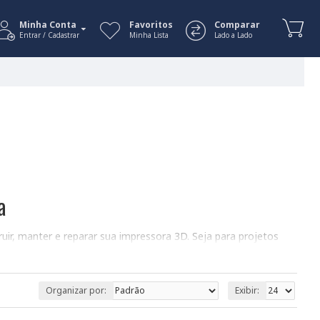
Minha Conta
Favoritos
Comparar
Entrar / Cadastrar
Minha Lista
Lado a Lado
a
uir, manter e reparar sua impressora 3D. Seja para projetos
roladores e motores até conectores e cabos. Para te auxiliar
Organizar por:
Exibir: