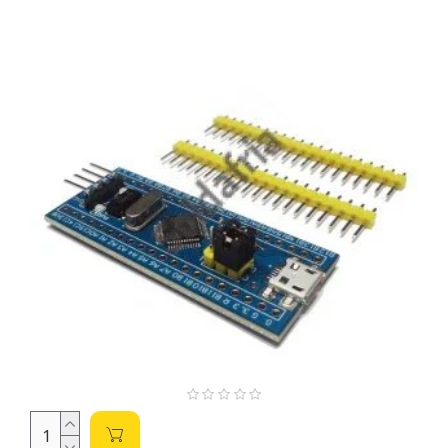
Componentes SMD (Surface Mount Device):
Os componentes SMD são soldados na superfície da placa de
circuito impresso. São menores e mais leves que os PTH,
permitindo maior densidade de componentes em placas
menores. Ideal para miniaturização e produção em massa.
Para soldagem, é recomendado o uso de estação de solda
com ponta fina e fluxo adequado.
Vantagens:
Miniaturização, alta densidade, baixo
custo (em larga escala), automação na produção.
Desvantagens:
Soldagem mais complexa para
iniciantes, requer ferramentas e técnicas específicas.
Componentes PTH (Through-Hole Technology):
Os componentes PTH possuem terminais que atravessam a
placa de circuito impresso, sendo soldados na parte inferior.
São mais fáceis de soldar manualmente, ideais para
protótipos e projetos de pequena escala. A soldagem é mais
robusta e permite fácil inspeção visual.