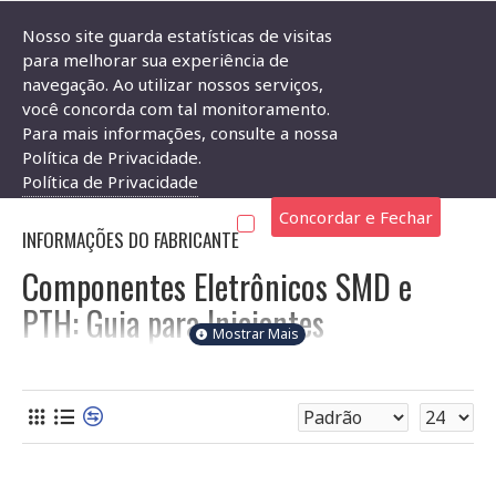
Nosso site guarda estatísticas de visitas
para melhorar sua experiência de
navegação. Ao utilizar nossos serviços,
Placa Arduino
você concorda com tal monitoramento.
Para mais informações, consulte a nossa
PLACA ARDUINO
Política de Privacidade.
Política de Privacidade
Concordar e Fechar
INFORMAÇÕES DO FABRICANTE
Componentes Eletrônicos SMD e
PTH: Guia para Iniciantes
Bem-vindo à seção de componentes eletrônicos da Soldafria!
Aqui você encontra uma ampla variedade de componentes
SMD (Surface Mount Device) e PTH (Through-Hole
Technology, também conhecidos como THT), essenciais para
seus projetos eletrônicos. Entenda as diferenças e escolha os
componentes certos para suas necessidades.