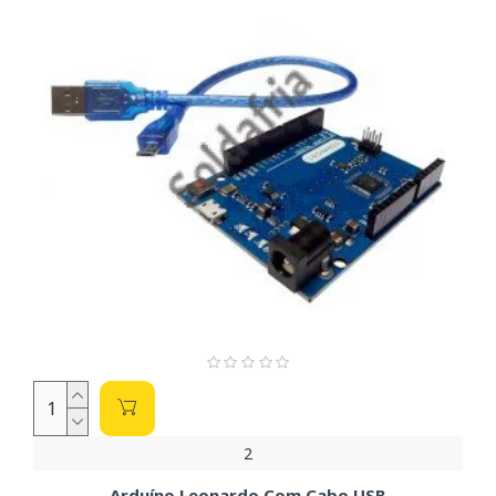
2
Arduíno Leonardo Com Cabo USB