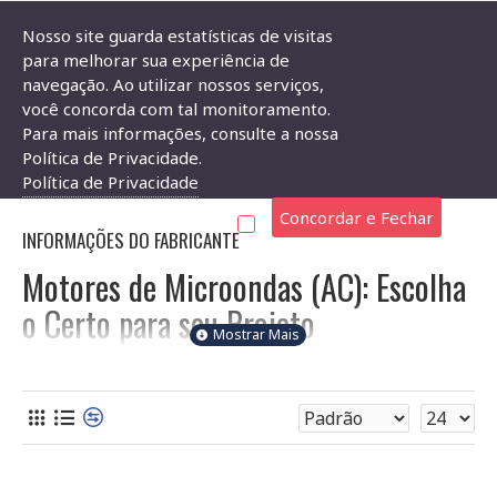
Nosso site guarda estatísticas de visitas
para melhorar sua experiência de
navegação. Ao utilizar nossos serviços,
Componentes Eletrônicos
Motor
Motor De Microondas (AC)
você concorda com tal monitoramento.
Para mais informações, consulte a nossa
MOTOR DE MICROONDAS (AC)
Política de Privacidade.
Política de Privacidade
Concordar e Fechar
INFORMAÇÕES DO FABRICANTE
Motores de Microondas (AC): Escolha
o Certo para seu Projeto
Nesta categoria, você encontra motores de microondas que
operam com corrente alternada (AC), ideais para fornos de
microondas e aplicações similares. A seleção correta depende
de entender as especificações técnicas. Aqui, explicamos o
que você precisa saber.