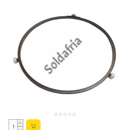
Parâmetros Essenciais para a Compra:
Tensão (V):
A voltagem de alimentação. Certifique-se
de que a tensão do motor seja compatível com a sua
rede elétrica (110V ou 220V). Utilizar um motor com
tensão incorreta pode danificá-lo irreversivelmente.
Frequência (Hz):
A frequência da corrente alternada
(geralmente 50Hz ou 60Hz). Use um motor com a
frequência correta para evitar problemas de
funcionamento e sobreaquecimento.
Potência (W):
Indica a capacidade de trabalho do
motor. Um motor com potência insuficiente pode não
conseguir girar a plataforma, enquanto um motor com
potência excessiva pode ser um desperdício de energia.
Torque (Nm):
A força de rotação. Um torque maior é
necessário para girar cargas mais pesadas. Considere o
peso do prato e dos alimentos que serão girados.
Rotação (RPM):
Velocidade de rotação em rotações
por minuto. Verifique a velocidade de rotação
recomendada para o seu forno de microondas ou
aplicação.
Tipo de Montagem:
Observe o tipo de eixo e o