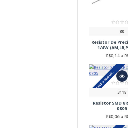
80
Resistor De Prec
1/4W (AM,LR,P
R$0,14 a R
LEVE + PAGUE -
3118
Resistor SMD 8
0805
R$0,06 a R