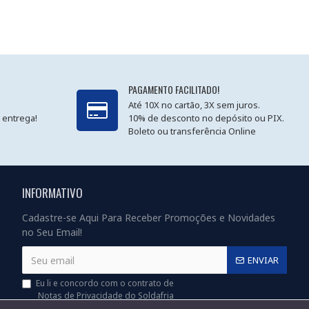
PAGAMENTO FACILITADO!
Até 10X no cartão, 3X sem juros.
 entrega!
10% de desconto no depósito ou PIX.
Boleto ou transferência Online
INFORMATIVO
Cadastre-se Aqui Para Receber Promoções e Novidades
no Seu Email!
ENVIAR
Eu li e concordo com o contrato de
Notas de Privacidade do Soldafria