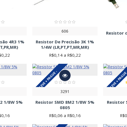
606
Resistor
isão 4R3 1%
Resistor De Precisão 3K 1%
T,PR,MR)
1/4W (LR,PT,PT,MR,MR)
$0,22
R$0,14 a R$0,22
LEVE + PAGUE -
LEVE + PAGUE
3291
R2 1/8W 5%
Resistor SMD 8M2 1/8W 5%
Resistor
0805
$0,16
R$0,06 a R$0,16
R$0