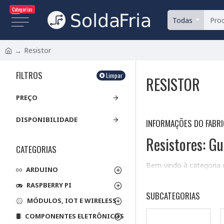
Categorias
Todas
Resistor
FILTROS
Limpar
RESISTOR
PREÇO
DISPONIBILIDADE
INFORMAÇÕES DO FABR
Resistores: Gu
CATEGORIAS
Bem-vindo à categoria d
ARDUINO
simples aos mais compl
RASPBERRY PI
Tipos de Resisto
SUBCATEGORIAS
MÓDULOS, IOT E WIRELESS
Os resistores são class
COMPONENTES ELETRÔNICOS