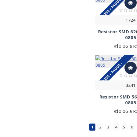
LEVE + PAGUE -
1724
Resistor SMD 6
0805
R$0,06 a R
LEVE + PAGUE -
3241
Resistor SMD 5
0805
R$0,06 a R
1
2
3
4
5
6