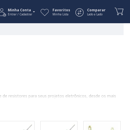
Minha Conta
Favoritos
Comparar
Entrar / Cadastrar
Minha Lista
Lado a Lado
 de resistores para seus projetos eletrônicos, desde os mais
er alguns pontos importantes.
ount Device)
e
PTH (Through-Hole Technology)
, também