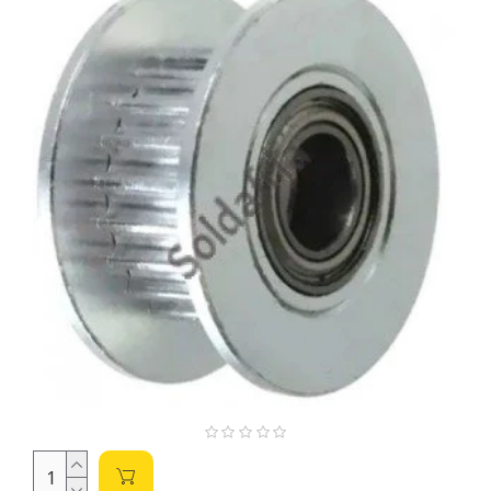
Tipos de Componentes e Especificações
Motores:
Os motores de passo (NEMA 17, por
exemplo) são fundamentais para o movimento preciso
dos eixos X, Y e Z. Verifique a compatibilidade com sua
placa controladora e a tensão de alimentação
necessária.
Controladores:
Placas controladoras como a RAMPS
1.4 gerenciam os motores, a temperatura e outros
aspectos da impressora. Verifique a compatibilidade
com seus motores e sensores.
Sensores:
Sensores de temperatura (termistores)
monitoram a temperatura do hotend e da mesa
aquecida. Certifique-se de escolher o tipo correto para
sua impressora.
Conectores:
Conectores diversos são utilizados para
conectar os componentes. Verifique o tipo de conexão
(pinos, conectores rápidos) e a compatibilidade.
Cabos:
Cabos para conectar os componentes.
Considere o tamanho, tipo de fio (para alta corrente ou
sinal) e a blindagem.