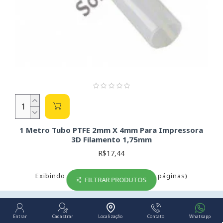
1 Metro Tubo PTFE 2mm X 4mm Para Impressora
3D Filamento 1,75mm
R$17,44
Exibindo de 1 a 24 do total de 24 (1 páginas)
FILTRAR PRODUTOS
Entrar
Cadastrar
Localização
Contato
Whatsapp
FRETE GRÁTIS PARA TODO BRASIL!