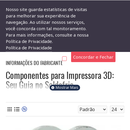
Nosso site guarda estatísticas de visitas
para melhorar sua experiência de
navegação. Ao utilizar nossos serviços,
Impressora 3D
você concorda com tal monitoramento.
Para mais informações, consulte a nossa
IMPRESSORA 3D
Política de Privacidade.
Política de Privacidade
Concordar e Fechar
INFORMAÇÕES DO FABRICANTE
Componentes para Impressora 3D:
Seu Guia no Soldafria
Aqui no Soldafria, você encontra todos os componentes
eletrônicos necessários para construir, manter e reparar sua
impressora 3D. Seja para projetos novos ou para solucionar
problemas, oferecemos uma ampla variedade de peças,
desde controladores e motores até conectores e cabos. Para
te auxiliar na compra, separamos algumas dicas importantes: