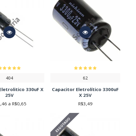
 a capacitância necessária e a tolerância aceitável. Para
nte fornece informações detalhadas sobre cada componente. Na
pre a alimentação antes de manusear qualquer componente.
404
62
Eletrolitico 330uF X
Capacitor Eletrolítico 3300uF
25V
X 25V
,46 a R$0,65
R$3,49
ESGOTADO