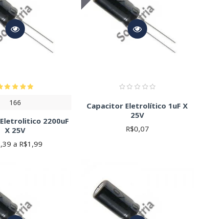
166
Capacitor Eletrolítico 1uF X
25V
Eletrolitico 2200uF
R$0,07
X 25V
,39 a R$1,99