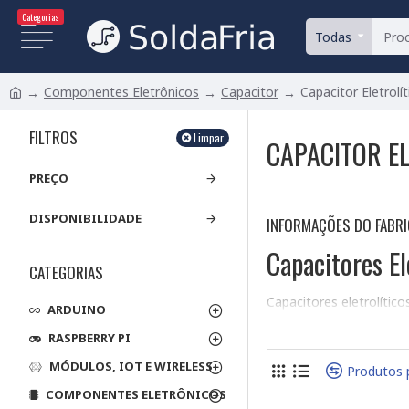
Categorias
Todas
Componentes Eletrônicos
Capacitor
Capacitor Eletrolí
FILTROS
Limpar
CAPACITOR EL
PREÇO
DISPONIBILIDADE
INFORMAÇÕES DO FABR
Capacitores El
CATEGORIAS
Capacitores eletrolític
ARDUINO
atender às suas necessi
RASPBERRY PI
principais parâmetros t
MÓDULOS, IOT E WIRELESS
Tipos de Montag
Produtos 
COMPONENTES ELETRÔNICOS