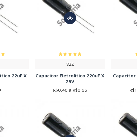
822
itico 22uF X
Capacitor Eletrolitico 220uF X
Capacitor 
25V
9
R$0,46 a R$0,65
R$1