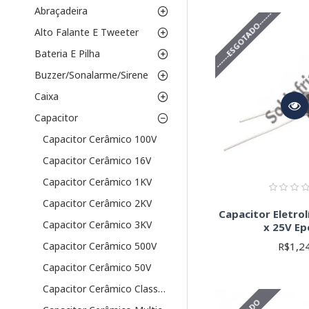
Oferecemos capacitores
Abraçadeira
------ESGOTADO------
SMD (Surface M
Alto Falante E Tweeter
dimensão os torn
Bateria E Pilha
PTH (Through-H
fáceis de soldar 
Buzzer/Sonalarme/Sirene
Parâmetros-chave 
Caixa
Capacitor
Capacitância (µF
escolha depende d
Capacitor Cerâmico 100V
Tensão Nominal 
Capacitor Cerâmico 16V
**Nunca exceda a
Tolerância (%):
D
Capacitor Cerâmico 1KV
maior precisão.
Capacitor Cerâmico 2KV
Temperatura de
Capacitor Eletrol
do seu projeto.
Capacitor Cerâmico 3KV
x 25V Ep
Tipo de Eletrolít
R$1,2
Capacitor Cerâmico 500V
ESR (Resistência
Valores baixos de
Capacitor Cerâmico 50V
Dicas para uma co
Capacitor Cerâmico Classe X/Y