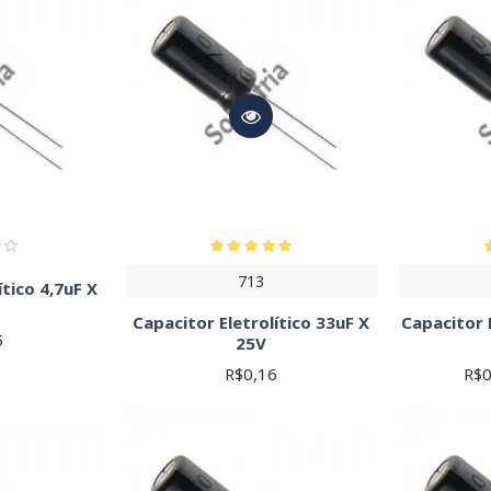
lte as especificações do seu projeto. Verifique a tensão de operação,
cisão ou altas frequências, considere o ESR. O datasheet do fabrica
ra datasheets de todos os nossos produtos.
s energizados representam risco de choque elétrico. Desligue sem
713
ítico 4,7uF X
Capacitor Eletrolítico 33uF X
Capacitor 
5
25V
R$0,16
R$0