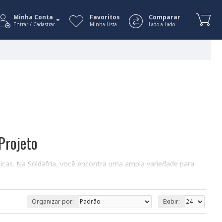
Minha Conta
Favoritos
Comparar
Entrar / Cadastrar
Minha Lista
Lado a Lado
 Projeto
nicas. Na Soldafria, você encontra uma ampla variedade para
ará você a selecionar o capacitor ideal, considerando os
Organizar por:
Exibir: