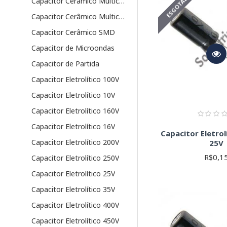
ESGOTADO
Capacitor Cerâmico Multicamadas PTH
Antes de comprar, consu
aplicações de alta pre
Capacitor Cerâmico Multicamadas SMD
Soldafria, você encont
Capacitor Cerâmico SMD
Atenção:
Capacitor de Microondas
Capacitor de Partida
Componentes eletrônico
Capacitor Eletrolítico 100V
Capacitor Eletrolítico 10V
Capacitor Eletrolítico 160V
Capacitor Eletrolítico 16V
Capacitor Eletrol
Capacitor Eletrolítico 200V
25V
R$0,1
Capacitor Eletrolítico 250V
Capacitor Eletrolítico 25V
Capacitor Eletrolítico 35V
Capacitor Eletrolítico 400V
Capacitor Eletrolítico 450V