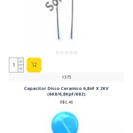
1375
Capacitor Disco Ceramico 6,8nF X 2KV
(6K8/6,8KpF/682)
R$0,46