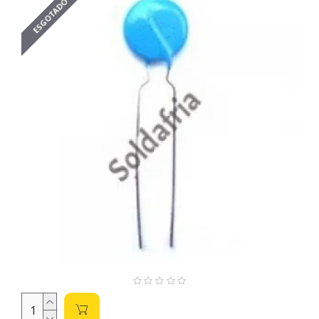
Tipos de Montagem: SMD e PTH
ESGOTADO
SMD (Surface Mount Device):
Componentes
soldados diretamente na superfície da placa de circuito
impresso. Ideais para miniaturização e alta densidade
de componentes. Sua soldagem requer estação de
solda específica para SMD.
PTH (Through-Hole Technology) ou THT (Through-
Hole Technology):
Componentes com terminais que
atravessam a placa de circuito impresso. Mais fáceis de
soldar manualmente, porém ocupam mais espaço na
placa.
Parâmetros Importantes:
Capacitância (C):
Medida em Farads (F), representa a
capacidade de armazenamento de carga elétrica.
Escolha o valor adequado para a sua aplicação,
considerando a frequência de operação do circuito.
Valores comuns em nossos capacitores variam de
100pF a 10nF.
Tensão Nominal (V):
A tensão máxima que o