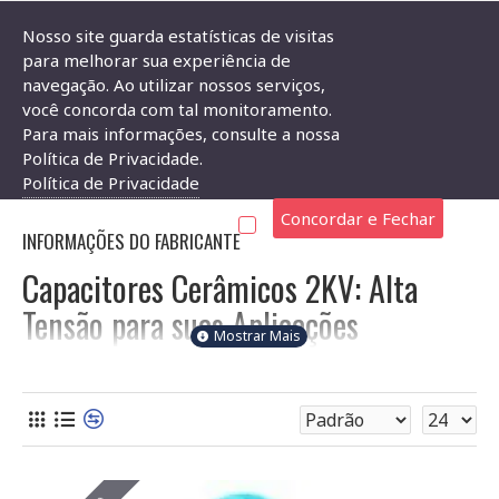
Nosso site guarda estatísticas de visitas
para melhorar sua experiência de
navegação. Ao utilizar nossos serviços,
Componentes Eletrônicos
Capacitor
Capacitor Cerâmico 2KV
você concorda com tal monitoramento.
Para mais informações, consulte a nossa
CAPACITOR CERÂMICO 2KV
Política de Privacidade.
Política de Privacidade
Concordar e Fechar
INFORMAÇÕES DO FABRICANTE
Capacitores Cerâmicos 2KV: Alta
Tensão para suas Aplicações
Bem-vindo à categoria de Capacitores Cerâmicos de alta
tensão (2KV) da Soldafria! Aqui você encontra componentes
ideais para projetos que exigem resistência a altas voltagens.
Compreenda as características essenciais antes de escolher o
seu: