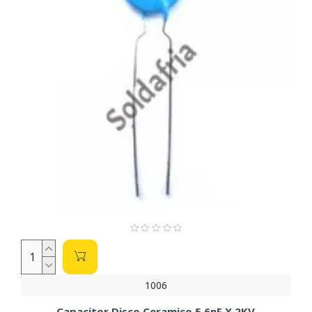
1006
Capacitor Disco Ceramico 5,6nF X 2KV