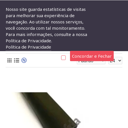
Nosso site guarda estatísticas de visitas
para melhorar sua experiência de
navegação. Ao utilizar nossos serviços,
Componentes Eletrônicos
Espaguete Termoretrátil
Espaguete 
você concorda com tal monitoramento.
Para mais informações, consulte a nossa
ESPAGUETE TERMORETRÁTIL 11MM
Política de Privacidade.
Política de Privacidade
Concordar e Fechar