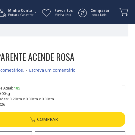
Minha Conta
Favoritos
Comparar
Entrar / Cadastrar
Minha Lista
Lado a Lado
ARENTE ACENDE ROSA
cometários.
-
Escreva um comentário
e Atual:
185
0.00kg
sões:
3.20cm x 0.30cm x 0.30cm
226
COMPRAR