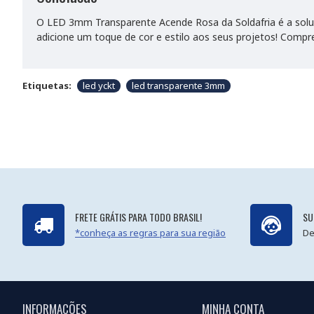
O LED 3mm Transparente Acende Rosa da Soldafria é a soluçã
adicione um toque de cor e estilo aos seus projetos! Compr
Etiquetas:
led yckt
led transparente 3mm
FRETE GRÁTIS PARA TODO BRASIL!
SU
*conheça as regras para sua região
De
INFORMAÇÕES
MINHA CONTA