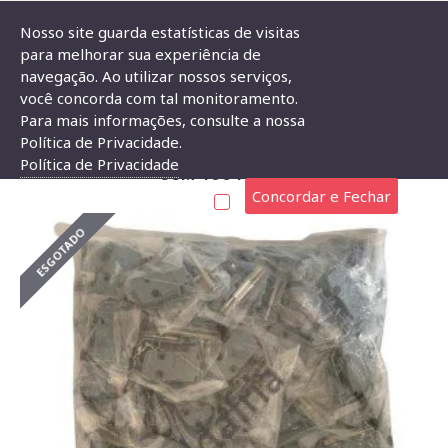
Nosso site guarda estatísticas de visitas
para melhorar sua experiência de
navegação. Ao utilizar nossos serviços,
Capa Para Conector DB9 Cinza Com Kit Longo Com 100 Peças
você concorda com tal monitoramento.
Para mais informações, consulte a nossa
CAPA PARA CONECTOR DB9 CINZA COM KIT LONGO
Política de Privacidade.
Política de Privacidade
COM 100 PEÇAS
Concordar e Fechar
ESGOTADO