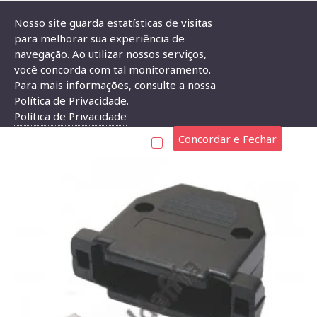
Nosso site guarda estatísticas de visitas
para melhorar sua experiência de
navegação. Ao utilizar nossos serviços,
Capa Para Conector Db25 Com Kit Curto Preto
você concorda com tal monitoramento.
Para mais informações, consulte a nossa
CAPA PARA CONECTOR DB25 COM KIT CURTO
Política de Privacidade.
Política de Privacidade
PRETO
Concordar e Fechar