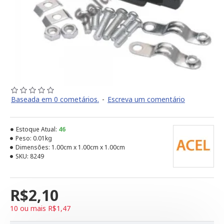
Baseada em 0 cometários.
-
Escreva um comentário
Estoque Atual:
46
Peso:
0.01kg
Dimensões:
1.00cm x 1.00cm x 1.00cm
SKU:
8249
R$2,10
10 ou mais R$1,47