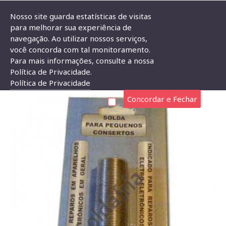
Nosso site guarda estatísticas de visitas
para melhorar sua experiência de
navegação. Ao utilizar nossos serviços,
Marca
Suetoku
Solda Estanho SCI - 20 Gramas 3,5 Metros
você concorda com tal monitoramento.
Para mais informações, consulte a nossa
SOLDA ESTANHO SCI - 20 GRAMAS 3,5 METROS
Política de Privacidade.
Política de Privacidade
Concordar e Fechar