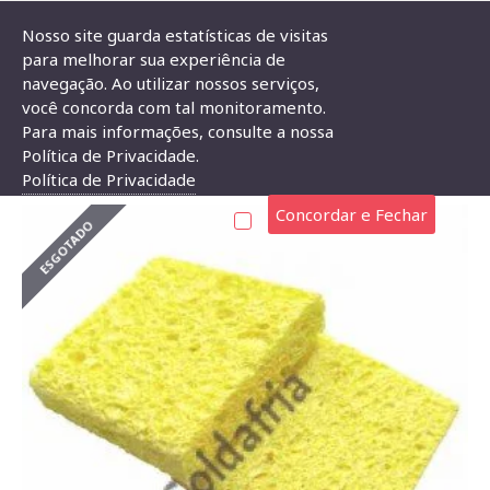
Nosso site guarda estatísticas de visitas
para melhorar sua experiência de
navegação. Ao utilizar nossos serviços,
Marca
Suetoku
Esponja Vegetal EV-UN2 Com 2 Unidades
você concorda com tal monitoramento.
Para mais informações, consulte a nossa
ESPONJA VEGETAL EV-UN2 COM 2 UNIDADES
Política de Privacidade.
Política de Privacidade
Concordar e Fechar
ESGOTADO