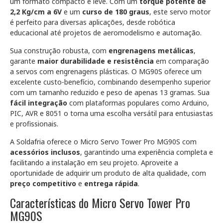
um formato compacto e leve. Com um
torque potente de
2,2 Kg/cm a 6V
e um
curso de 180 graus
, este servo motor
é perfeito para diversas aplicações, desde robótica
educacional até projetos de aeromodelismo e automação.
Sua construção robusta, com
engrenagens metálicas
,
garante
maior durabilidade e resistência
em comparação
a servos com engrenagens plásticas. O MG90S oferece um
excelente custo-benefício, combinando desempenho superior
com um tamanho reduzido e peso de apenas 13 gramas. Sua
fácil integração
com plataformas populares como Arduino,
PIC, AVR e 8051 o torna uma escolha versátil para entusiastas
e profissionais.
A Soldafria oferece o Micro Servo Tower Pro MG90S com
acessórios inclusos
, garantindo uma experiência completa e
facilitando a instalação em seu projeto. Aproveite a
oportunidade de adquirir um produto de alta qualidade, com
preço competitivo
e
entrega rápida
.
Características do Micro Servo Tower Pro
MG90S