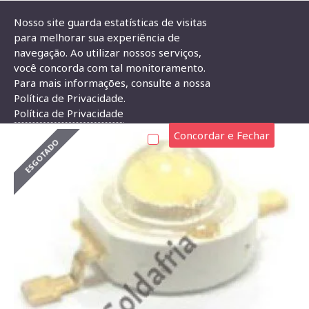
Nosso site guarda estatísticas de visitas
para melhorar sua experiência de
navegação. Ao utilizar nossos serviços,
Led 1W Branco Frio Sem Dissipador
você concorda com tal monitoramento.
Para mais informações, consulte a nossa
LED 1W BRANCO FRIO SEM DISSIPADOR
Política de Privacidade.
Política de Privacidade
Concordar e Fechar
ESGOTADO