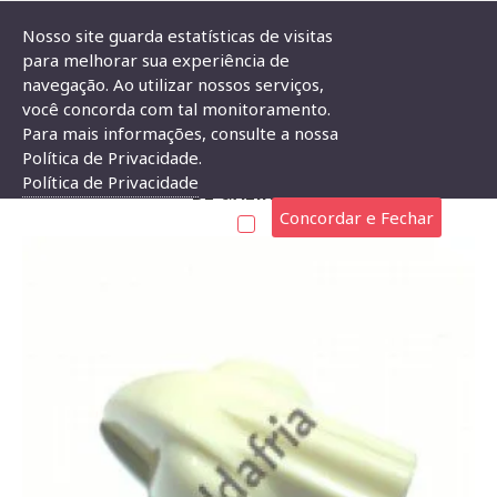
Nosso site guarda estatísticas de visitas
para melhorar sua experiência de
navegação. Ao utilizar nossos serviços,
Knob
Knob Para Eixo Estriado
Knob AD-Met 3 Bege (Chicken He
você concorda com tal monitoramento.
Para mais informações, consulte a nossa
KNOB AD-MET 3 BEGE (CHICKEN HEAD OU CABEÇA
Política de Privacidade.
Política de Privacidade
DE GALINHA)
Concordar e Fechar