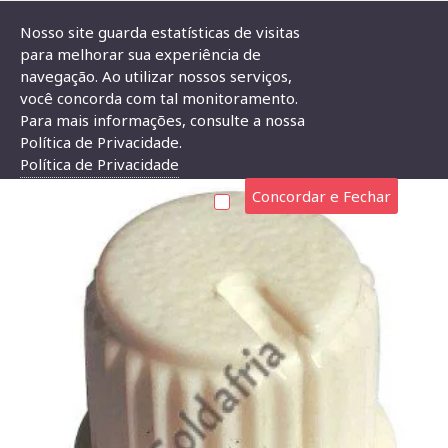
Nosso site guarda estatísticas de visitas
para melhorar sua experiência de
navegação. Ao utilizar nossos serviços,
Knob AD-208 Branco Para Eixo Estriado
você concorda com tal monitoramento.
Para mais informações, consulte a nossa
KNOB AD-208 BRANCO PARA EIXO ESTRIADO
Política de Privacidade.
Política de Privacidade
Concordar e Fechar