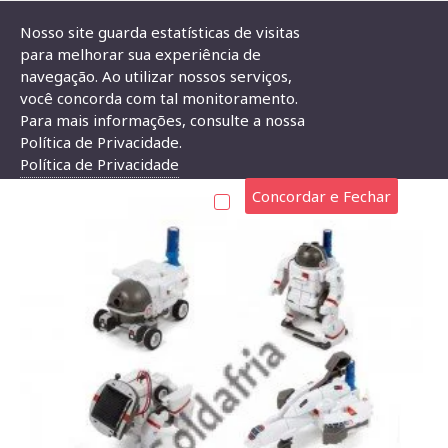
Nosso site guarda estatísticas de visitas
para melhorar sua experiência de
navegação. Ao utilizar nossos serviços,
Kit Experimentos Solar 6 Em 1 Space Fleet
você concorda com tal monitoramento.
Para mais informações, consulte a nossa
KIT EXPERIMENTOS SOLAR 6 EM 1 SPACE FLEET
Política de Privacidade.
Política de Privacidade
Concordar e Fechar