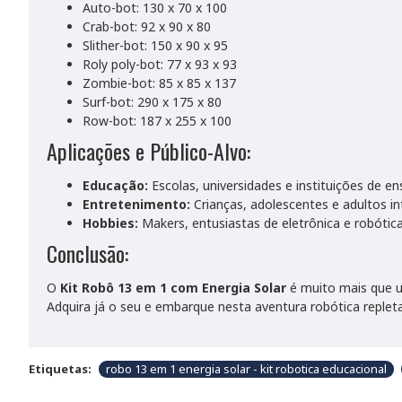
Auto-bot: 130 x 70 x 100
Crab-bot: 92 x 90 x 80
Slither-bot: 150 x 90 x 95
Roly poly-bot: 77 x 93 x 93
Zombie-bot: 85 x 85 x 137
Surf-bot: 290 x 175 x 80
Row-bot: 187 x 255 x 100
Aplicações e Público-Alvo:
Educação:
Escolas, universidades e instituições de en
Entretenimento:
Crianças, adolescentes e adultos i
Hobbies:
Makers, entusiastas de eletrônica e robótica
Conclusão:
O
Kit Robô 13 em 1 com Energia Solar
é muito mais que um
Adquira já o seu e embarque nesta aventura robótica reple
Etiquetas:
robo 13 em 1 energia solar - kit robotica educacional