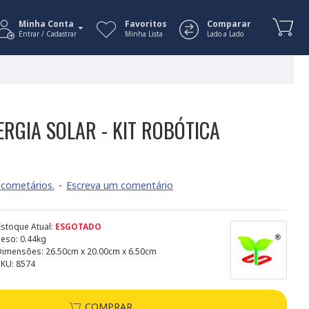
Minha Conta
Favoritos
Comparar
Entrar / Cadastrar
Minha Lista
Lado a Lado
ERGIA SOLAR - KIT ROBÓTICA
cometários.
-
Escreva um comentário
Estoque Atual:
ESGOTADO
Peso:
0.44kg
Dimensões:
26.50cm x 20.00cm x 6.50cm
SKU:
8574
COMPRAR