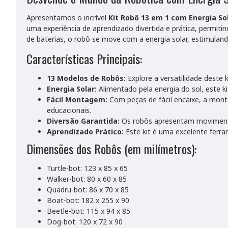
Apresentamos o incrível
Kit Robô 13 em 1 com Energia So
uma experiência de aprendizado divertida e prática, permit
de baterias, o robô se move com a energia solar, estimulan
Características Principais:
13 Modelos de Robôs:
Explore a versatilidade deste
Energia Solar:
Alimentado pela energia do sol, este k
Fácil Montagem:
Com peças de fácil encaixe, a monta
educacionais.
Diversão Garantida:
Os robôs apresentam movimentos
Aprendizado Prático:
Este kit é uma excelente ferra
Dimensões dos Robôs (em milímetros):
Turtle-bot: 123 x 85 x 65
Walker-bot: 80 x 60 x 85
Quadru-bot: 86 x 70 x 85
Boat-bot: 182 x 255 x 90
Beetle-bot: 115 x 94 x 85
Dog-bot: 120 x 72 x 90