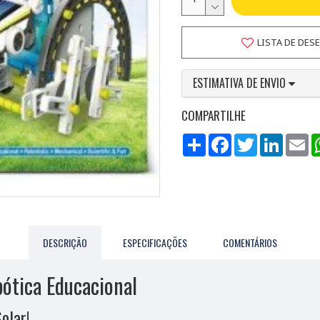
LISTA DE DES
ESTIMATIVA DE ENVIO
COMPARTILHE
Compartilhar
Facebook
Twitter
LinkedI
Em
DESCRIÇÃO
ESPECIFICAÇÕES
COMENTÁRIOS
bótica Educacional
olar!