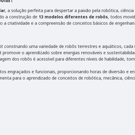
lar
, a solução perfeita para despertar a paixão pela robótica, ciênci
indo a construção de
13 modelos diferentes de robôs
, todos movid
do a criatividade e a compreensão de conceitos básicos de engenhari
 kit construindo uma variedade de robôs terrestres e aquáticos, cad
it promove o aprendizado sobre energias renováveis e sustentabilida
gem dos robôs é acessível para diferentes níveis de habilidade, torn
 engraçados e funcionais, proporcionando horas de diversão e en
menta para o aprendizado de conceitos de robótica, mecânica, ciênci