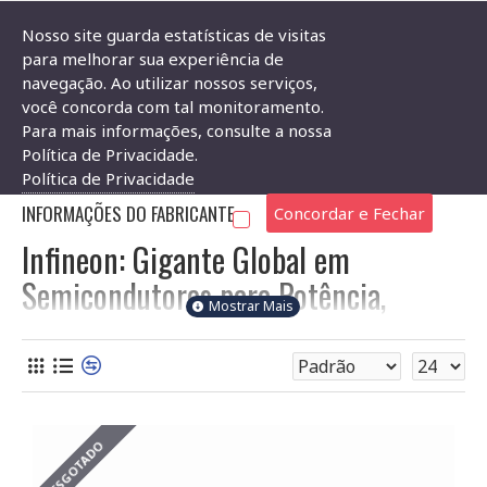
Nosso site guarda estatísticas de visitas
para melhorar sua experiência de
navegação. Ao utilizar nossos serviços,
Produtos por marca
Infineon
você concorda com tal monitoramento.
Para mais informações, consulte a nossa
INFINEON
Política de Privacidade.
Política de Privacidade
INFORMAÇÕES DO FABRICANTE
Concordar e Fechar
Infineon: Gigante Global em
Semicondutores para Potência,
Mobilidade e IoT
A
Infineon Technologies AG
é uma potência global na
indústria de
semicondutores
, desenvolvendo, fabricando e
comercializando uma ampla gama de produtos e soluções de
ponta. Com sede na Alemanha, a Infineon é particularmente
ESGOTADO
forte em áreas que exigem alta eficiência energética,