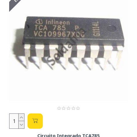
segurança e conectividade.
O extenso portfólio da Infineon abrange diversas categorias
de produtos e soluções, incluindo:
Semicondutores de Potência:
São uma das principais
especialidades da Infineon, com um vasto portfólio de
MOSFETs
,
IGBTs
(Transistores Bipolares de Porta
Isolada), diodos de potência e módulos de potência
integrados. Esses componentes são cruciais para a
conversão e gerenciamento de energia em aplicações
que vão desde veículos elétricos e energias renováveis
até fontes de alimentação e eletrodomésticos.
Microcontroladores (MCUs):
A Infineon é líder no
mercado de microcontroladores, oferecendo famílias
como
AURIX™
(para aplicações automotivas e de
segurança funcional) e
PSoC™ / XMC™
(para aplicações
industriais e IoT). Esses MCUs são o "cérebro" de
muitos sistemas eletrônicos.
Sensores:
Desenvolvem uma variedade de sensores
inovadores, incluindo sensores magnéticos (Hall, GMR,
AMR), sensores de pressão, microfones MEMS e
Circuito Integrado TCA785