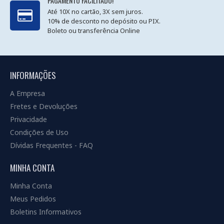
PAGAMENTO FACILITADO!
críticas. A empresa investe fortemente em P&D e em
Até 10X no cartão, 3X sem juros.
processos de fabricação avançados, incluindo materiais como
10% de desconto no depósito ou PIX.
SiC (Carbeto de Silício) e GaN (Nitreto de Gálio) para
Boleto ou transferência Online
semicondutores de próxima geração.
INFORMAÇÕES
A Empresa
Fretes e Devoluções
Privacidade
Condições de Uso
Dívidas Frequentes - FAQ
MINHA CONTA
Minha Conta
Meus Pedidos
Boletins Informativos