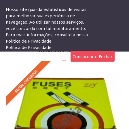
Nosso site guarda estatísticas de visitas
para melhorar sua experiência de
navegação. Ao utilizar nossos serviços,
Fusível De Vidro (20AG) 6,3A 5x20mm 250V Caixa Com 100 Peças
você concorda com tal monitoramento.
Para mais informações, consulte a nossa
FUSÍVEL DE VIDRO (20AG) 6,3A 5X20MM 250V
Política de Privacidade.
Política de Privacidade
CAIXA COM 100 PEÇAS
Concordar e Fechar
RECÉM-CHEGADOS