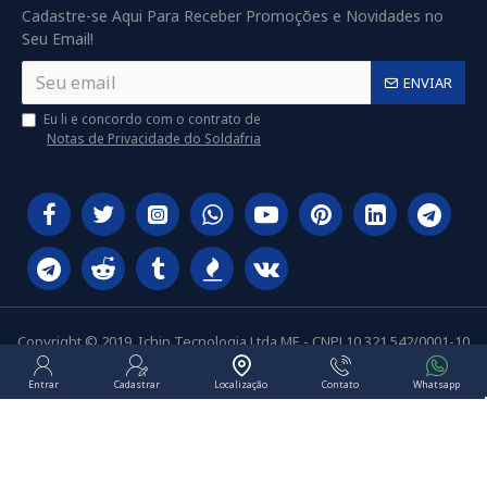
Cadastre-se Aqui Para Receber Promoções e Novidades no
Seu Email!
ENVIAR
Eu li e concordo com o contrato de
Notas de Privacidade do Soldafria
Copyright © 2019, Ichip Tecnologia Ltda ME - CNPJ 10.321.542/0001-10
Entrar
Cadastrar
Localização
Contato
Whatsapp