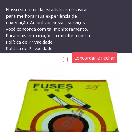
Nosso site guarda estatísticas de visitas
para melhorar sua experiência de
navegação. Ao utilizar nossos serviços,
Fusível De Vidro (20ag) 0,5a 5x20mm 250V Caixa Com 100 Peças
você concorda com tal monitoramento.
Para mais informações, consulte a nossa
FUSÍVEL DE VIDRO (20AG) 0,5A 5X20MM 250V
Política de Privacidade.
Política de Privacidade
CAIXA COM 100 PEÇAS
Concordar e Fechar