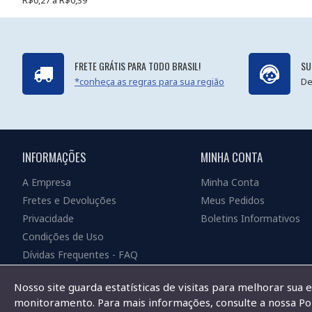
R$0,27 a R$0,39
FRETE GRÁTIS PARA TODO BRASIL!
SU
*conheça as regras para sua região
De
INFORMAÇÕES
MINHA CONTA
A Empresa
Minha Conta
Fretes e Devoluções
Meus Pedidos
Privacidade
Boletins Informativos
Condições de Uso
Dívidas Frequentes - FAQ
Nosso site guarda estatísticas de visitas para melhorar sua 
monitoramento. Para mais informações, consulte a nossa Pol