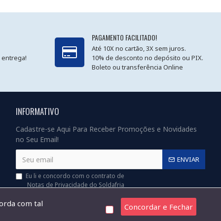
PAGAMENTO FACILITADO!
Até 10X no cartão, 3X sem juros.
 entrega!
10% de desconto no depósito ou PIX.
Boleto ou transferência Online
INFORMATIVO
Cadastre-se Aqui Para Receber Promoções e Novidades
no Seu Email!
ENVIAR
Eu li e concordo com o contrato de
Notas de Privacidade do Soldafria
corda com tal
Concordar e Fechar