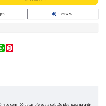
EJOS
COMPARAR
n
ail
WhatsApp
Pinterest
ômico com 100 peças oferece a solução ideal para garantir