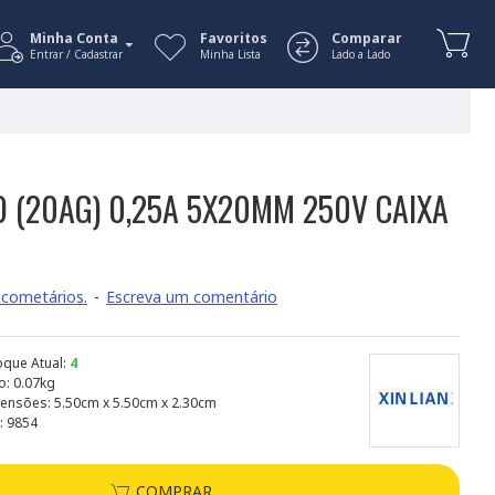
Minha Conta
Favoritos
Comparar
Entrar / Cadastrar
Minha Lista
Lado a Lado
O (20AG) 0,25A 5X20MM 250V CAIXA
cometários.
-
Escreva um comentário
oque Atual:
4
o:
0.07kg
ensões:
5.50cm x 5.50cm x 2.30cm
:
9854
COMPRAR