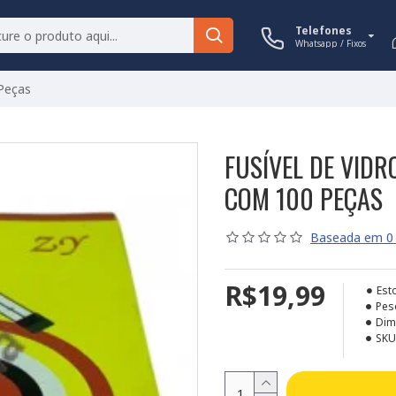
Telefones
Whatsapp / Fixos
Peças
FUSÍVEL DE VIDR
COM 100 PEÇAS
Baseada em 0 
R$19,99
Est
Pes
Dim
SKU