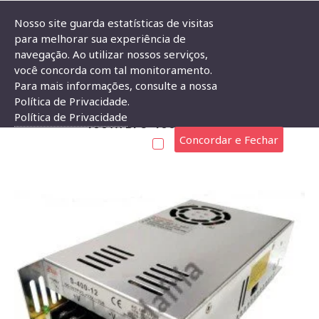
Nosso site guarda estatísticas de visitas
para melhorar sua experiência de
navegação. Ao utilizar nossos serviços,
Fonte Chaveada Industrial 400W 12V 33A (S-400W/BFC-400W-12VDC)
você concorda com tal monitoramento.
Para mais informações, consulte a nossa
FONTE CHAVEADA INDUSTRIAL 400W 12V 33A (S-
Política de Privacidade.
Política de Privacidade
400W/BFC-400W-12VDC)
Concordar e Fechar