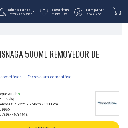
Minha Conta
Favoritos
Comparar
Entrar / Cadastrar
Minha Lista
Lado a Lado
BISNAGA 500ML REMOVEDOR DE
cometários.
-
Escreva um comentário
oque Atual:
5
o:
0.57kg
ensões:
7.50cm x 7.50cm x 18.00cm
:
9986
:
7898446731618