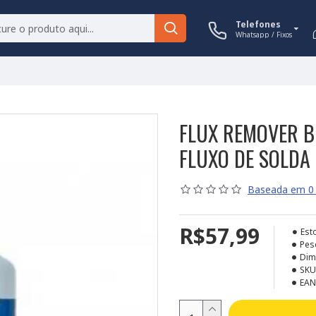
Telefones
Whatsapp / Fixos
FLUX REMOVER 
FLUXO DE SOLDA
Baseada em 0 
R$57,99
Est
Pes
Dim
SKU
EAN