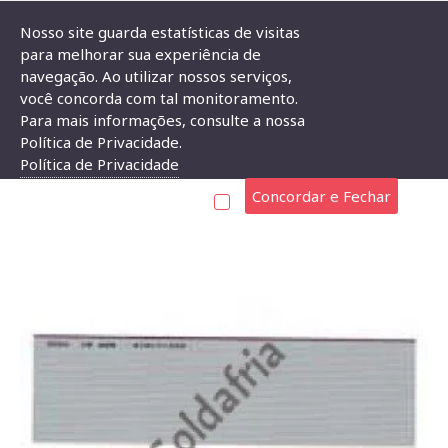
Nosso site guarda estatísticas de visitas
para melhorar sua experiência de
navegação. Ao utilizar nossos serviços,
Flat Cable 34 Vias Cinza 28 AWG (metro)
você concorda com tal monitoramento.
Para mais informações, consulte a nossa
FLAT CABLE 34 VIAS CINZA 28 AWG (METRO)
Política de Privacidade.
Política de Privacidade
Concordar e Fechar