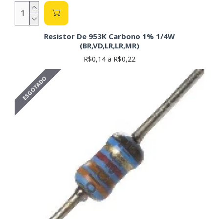
Resistor De 953K Carbono 1% 1/4W
(BR,VD,LR,LR,MR)
R$0,14 a R$0,22
ESGOTADO