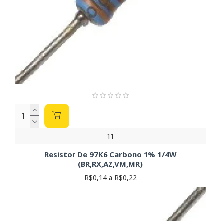
11
Resistor De 97K6 Carbono 1% 1/4W
(BR,RX,AZ,VM,MR)
R$0,14 a R$0,22