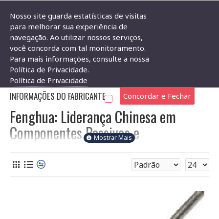
Nosso site guarda estatísticas de visitas
para melhorar sua experiência de
navegação. Ao utilizar nossos serviços,
Produtos por marca
Fenghua
você concorda com tal monitoramento.
Para mais informações, consulte a nossa
FENGHUA
Política de Privacidade.
Política de Privacidade
INFORMAÇÕES DO FABRICANTE
Concordar e Fechar
Fenghua: Liderança Chinesa em
Componentes Passivos e
Semicondutores Avançados
A
Fenghua Advanced Technology Co., Ltd.
é uma potência
global no cenário de
componentes eletrônicos
,
destacando-se como uma das maiores e mais inovadoras
fabricantes chinesas de produtos passivos e outros itens
essenciais para a indústria. Fundada em 1984, a Fenghua é