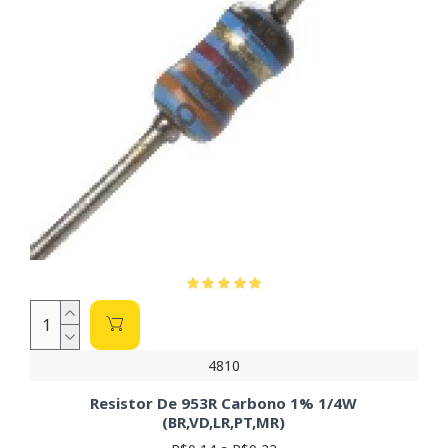
4810
Resistor De 953R Carbono 1% 1/4W
(BR,VD,LR,PT,MR)