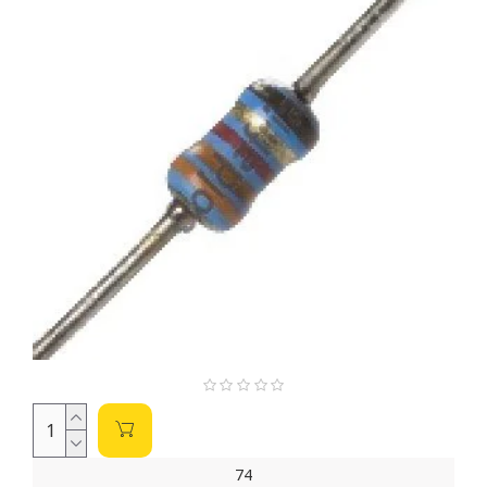
uma empresa de alta tecnologia que se consolidou como um
fornecedor chave para aplicações em comunicação,
eletrônicos de consumo, computadores, automotivo,
iluminação e muito mais.
A vasta gama de produtos da Fenghua inclui:
Capacitores:
Líder na produção de capacitores
cerâmicos multicamadas (MLCCs), capacitores
eletrolíticos de alumínio (SMD e radiais) e capacitores
de tântalo, essenciais para filtragem, acoplamento e
desacoplamento de circuitos.
Resistores:
Uma linha completa de resistores de chip
(SMD), resistores de filme espesso e fino, redes de
resistores e resistores de fio enrolado.
Indutores:
Incluindo indutores de chip multicamadas,
indutores de fio enrolado e indutores de potência,
cruciais para filtragem, armazenamento de energia e
aplicações de RF.
Componentes de Proteção:
Como varistores e
termistores NTC, que oferecem proteção contra picos
de tensão e controle de temperatura.
74