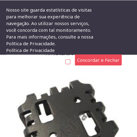
Nosso site guarda estatísticas de visitas
para melhorar sua experiência de
navegação. Ao utilizar nossos serviços,
Dissipador de Calor 180648 Com Furo Anodizado Preto
você concorda com tal monitoramento.
Para mais informações, consulte a nossa
DISSIPADOR DE CALOR 180648 COM FURO
Política de Privacidade.
Política de Privacidade
ANODIZADO PRETO
Concordar e Fechar